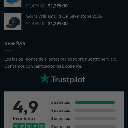
Original
Current
$
1,499.00
$
1,299.00
price
price
Gorra Williams F1 GP Silverstone 2026
was:
is:
Original
Current
$
1,499.00
$1,499.00.
$
1,299.00
$1,299.00.
price
price
was:
is:
$1,499.00.
$1,299.00.
RESEÑAS
Lee las opiniones de clientes
reales
sobre nuestro servicio.
Contamos con calificación de Excelente.