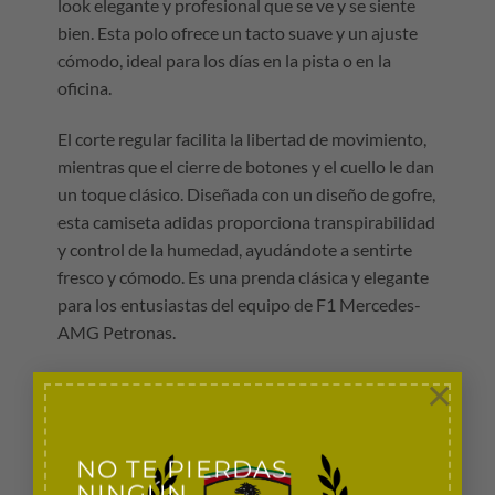
look elegante y profesional que se ve y se siente
bien. Esta polo ofrece un tacto suave y un ajuste
cómodo, ideal para los días en la pista o en la
oficina.
El corte regular facilita la libertad de movimiento,
mientras que el cierre de botones y el cuello le dan
un toque clásico. Diseñada con un diseño de gofre,
esta camiseta adidas proporciona transpirabilidad
y control de la humedad, ayudándote a sentirte
fresco y cómodo. Es una prenda clásica y elegante
para los entusiastas del equipo de F1 Mercedes-
AMG Petronas.
×
Polo Mercedes AMG F1 2026 Blanca con licencia
oficial
Corte regular
NO TE PIERDAS
Cierre de botones
NINGÚN