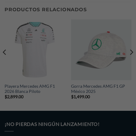
comprador. Si deseas cotizar tu envío, escríbenos a
PRODUCTOS RELACIONADOS
nuestro Whatsapp (+52 221 374 9076) indicándonos tu
país, ciudad y código postal.
Playera Mercedes AMG F1
Gorra Mercedes AMG F1 GP
2026 Blanca Piloto
México 2025
$
2,899.00
$
1,499.00
¡NO PIERDAS NINGÚN LANZAMIENTO!