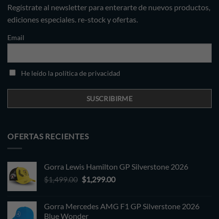
Regístrate al newsletter para enterarte de nuevos productos,
ediciones especiales. re-stock y ofertas.
Email
He leído la política de privacidad
OFERTAS RECIENTES
Gorra Lewis Hamilton GP Silverstone 2026
Original
Current
$
1,499.00
$
1,299.00
price
price
was:
is:
Gorra Mercedes AMG F1 GP Silverstone 2026
$1,499.00.
$1,299.00.
Blue Wonder