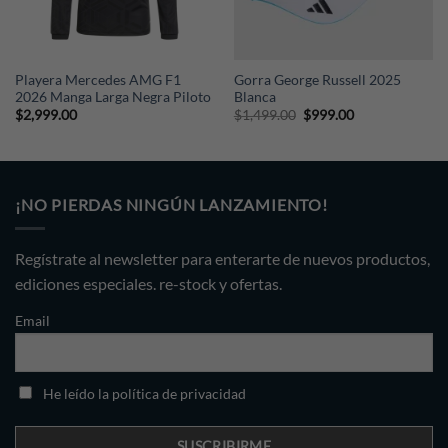
Playera Mercedes AMG F1
Gorra George Russell 2025
2026 Manga Larga Negra Piloto
Blanca
Original
Current
$
2,999.00
$
1,499.00
$
999.00
price
price
was:
is:
$1,499.00.
$999.00.
¡NO PIERDAS NINGÚN LANZAMIENTO!
Regístrate al newsletter para enterarte de nuevos productos,
ediciones especiales. re-stock y ofertas.
Email
He leído la política de privacidad