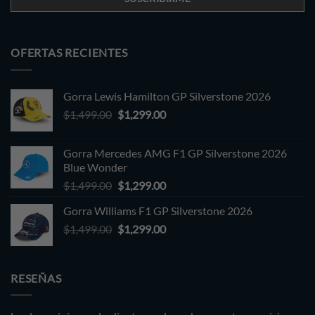
OFERTAS RECIENTES
Gorra Lewis Hamilton GP Silverstone 2026
Original
Current
$
1,499.00
$
1,299.00
price
price
was:
is:
Gorra Mercedes AMG F1 GP Silverstone 2026
$1,499.00.
$1,299.00.
Blue Wonder
Original
Current
$
1,499.00
$
1,299.00
price
price
Gorra Williams F1 GP Silverstone 2026
was:
is:
Original
Current
$
1,499.00
$1,499.00.
$
1,299.00
$1,299.00.
price
price
was:
is:
$1,499.00.
$1,299.00.
RESEÑAS