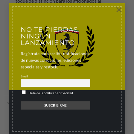
toque de distinción para los aficionados al
×
automovilismo.
Corte Slim Fit
NO TE PIERDAS
Playera Mercedes AMG F1 2026 Manga Larga
NINGÚN
Blanca Piloto con licencia oficial
LANZAMIENTO
100 % poliéster
Regístrate para recibir notificaciones
Mangas largas
de nuevas colecciones, ediciones
especiales y restock.
Tecnología Climacool
Email
Como la que usan los pilotos
He leído la política de privacidad
Información adicional
Preguntas frecuentes
¿POR QUÉ NO HE RECIBIDO UNA GUÍA DE