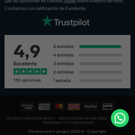
Lee las opiniones de clientes
reales
sobre nuestro servicio.
Contamos con calificación de Excelente.
Visa
American
Pagos
Oxxo
PayPal
Credit
2
Express
Mastercard
Card
VENTAS CORPORATIVAS F1
POLÍTICA DE PRIVACIDAD
COOKIES
2
2
TÉRMINOS Y CONDICIONES
Fórmula entre amigos 2026 © - Copyright