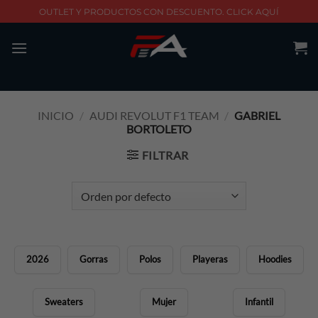
Skip
OUTLET Y PRODUCTOS CON DESCUENTO. CLICK AQUÍ
to
content
INICIO
/
AUDI REVOLUT F1 TEAM
/
GABRIEL
BORTOLETO
FILTRAR
2026
Gorras
Polos
Playeras
Hoodies
Sweaters
Mujer
Infantil