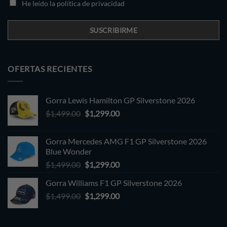
He leído la política de privacidad
OFERTAS RECIENTES
Gorra Lewis Hamilton GP Silverstone 2026
Original
Current
$
1,499.00
$
1,299.00
price
price
was:
is:
Gorra Mercedes AMG F1 GP Silverstone 2026
$1,499.00.
$1,299.00.
Blue Wonder
Original
Current
$
1,499.00
$
1,299.00
price
price
Gorra Williams F1 GP Silverstone 2026
was:
is:
Original
Current
$
1,499.00
$1,499.00.
$
1,299.00
$1,299.00.
price
price
was:
is: