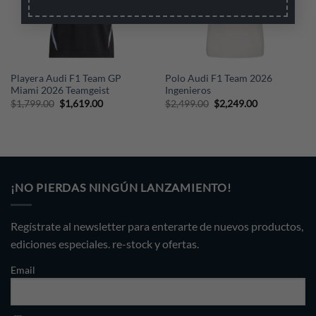
Playera Audi F1 Team GP
Polo Audi F1 Team 2026
Miami 2026 Teamgeist
Ingenieros
Original
Current
Original
Current
$
1,799.00
$
1,619.00
$
2,499.00
$
2,249.00
price
price
price
price
was:
is:
was:
is:
$1,799.00.
$1,619.00.
$2,499.00.
$2,249.00.
¡NO PIERDAS NINGÚN LANZAMIENTO!
Regístrate al newsletter para enterarte de nuevos productos,
ediciones especiales. re-stock y ofertas.
Email