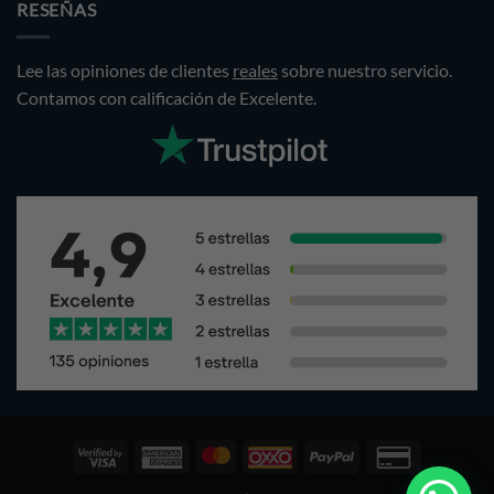
$1,499.00.
$1,299.00.
RESEÑAS
Lee las opiniones de clientes
reales
sobre nuestro servicio.
Contamos con calificación de Excelente.
Visa
American
Pagos
Oxxo
PayPal
Credit
2
Express
Mastercard
Card