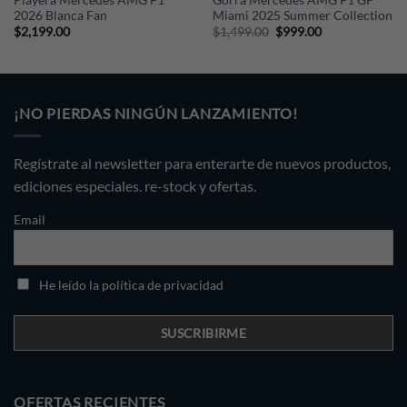
Playera Mercedes AMG F1
Gorra Mercedes AMG F1 GP
2026 Blanca Fan
Miami 2025 Summer Collection
Original
Current
$
2,199.00
$
1,499.00
$
999.00
price
price
was:
is:
$1,499.00.
$999.00.
¡NO PIERDAS NINGÚN LANZAMIENTO!
Regístrate al newsletter para enterarte de nuevos productos,
ediciones especiales. re-stock y ofertas.
Email
He leído la política de privacidad
OFERTAS RECIENTES