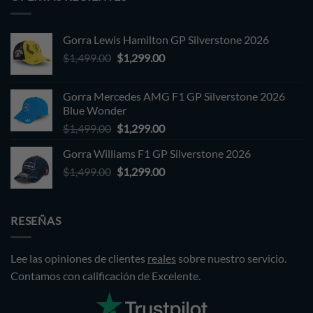
Gorra Lewis Hamilton GP Silverstone 2026
Original
Current
$
1,499.00
$
1,299.00
price
price
was:
is:
Gorra Mercedes AMG F1 GP Silverstone 2026
$1,499.00.
$1,299.00.
Blue Wonder
Original
Current
$
1,499.00
$
1,299.00
price
price
Gorra Williams F1 GP Silverstone 2026
was:
is:
Original
Current
$
1,499.00
$1,499.00.
$
1,299.00
$1,299.00.
price
price
was:
is:
$1,499.00.
$1,299.00.
RESEÑAS
Lee las opiniones de clientes
reales
sobre nuestro servicio.
Contamos con calificación de Excelente.