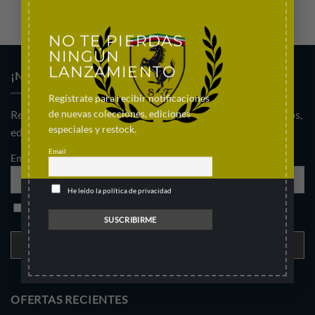
NO TE PIERDAS
NINGÚN
LANZAMIENTO
¡NO PIERDAS NINGÚN LANZAMIENTO!
Regístrate para recibir notificaciones
de nuevas colecciones, ediciones
Regístrate al newsletter para enterarte de nuevos productos,
especiales y restock.
ediciones especiales. re-stock y ofertas.
Email
Email
He leído la política de privacidad
He leído la política de privacidad
OFERTAS RECIENTES