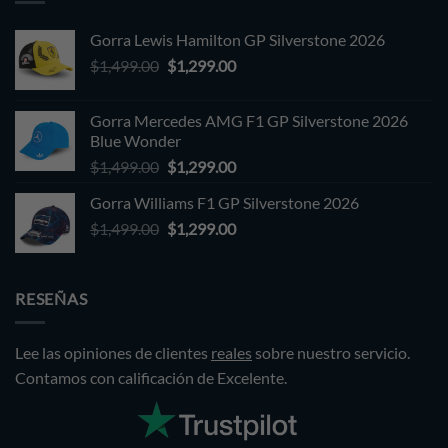
Gorra Lewis Hamilton GP Silverstone 2026
Original
Current
$
1,499.00
$
1,299.00
price
price
was:
is:
Gorra Mercedes AMG F1 GP Silverstone 2026
$1,499.00.
$1,299.00.
Blue Wonder
Original
Current
$
1,499.00
$
1,299.00
price
price
Gorra Williams F1 GP Silverstone 2026
was:
is:
Original
Current
$
1,499.00
$1,499.00.
$
1,299.00
$1,299.00.
price
price
was:
is:
$1,499.00.
$1,299.00.
RESEÑAS
Lee las opiniones de clientes
reales
sobre nuestro servicio.
Contamos con calificación de Excelente.