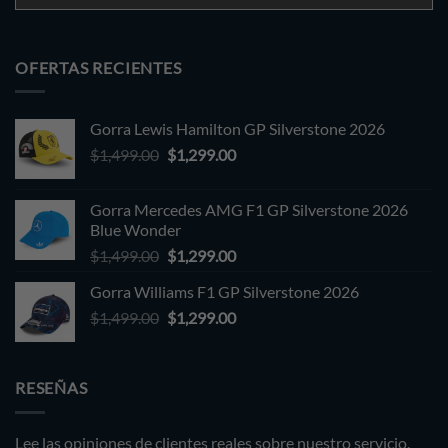
OFERTAS RECIENTES
Gorra Lewis Hamilton GP Silverstone 2026
Original
Current
$
1,499.00
$
1,299.00
price
price
was:
is:
Gorra Mercedes AMG F1 GP Silverstone 2026
$1,499.00.
$1,299.00.
Blue Wonder
Original
Current
$
1,499.00
$
1,299.00
price
price
Gorra Williams F1 GP Silverstone 2026
was:
is:
Original
Current
$
1,499.00
$1,499.00.
$
1,299.00
$1,299.00.
price
price
was:
is:
$1,499.00.
$1,299.00.
RESEÑAS
Lee las opiniones de clientes
reales
sobre nuestro servicio.