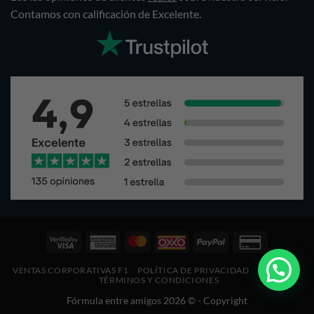
Contamos con calificación de Excelente.
Visa
American
Pagos
Oxxo
PayPal
Credit
2
Express
Mastercard
Card
VENTAS CORPORATIVAS F1
POLÍTICA DE PRIVACIDAD
COOKIES
2
2
TÉRMINOS Y CONDICIONES
Fórmula entre amigos 2026 © - Copyright