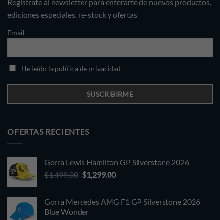
Regístrate al newsletter para enterarte de nuevos productos,
ediciones especiales. re-stock y ofertas.
Email
He leído la política de privacidad
OFERTAS RECIENTES
Gorra Lewis Hamilton GP Silverstone 2026
Original
Current
$
1,499.00
$
1,299.00
price
price
was:
is:
Gorra Mercedes AMG F1 GP Silverstone 2026
$1,499.00.
$1,299.00.
Blue Wonder