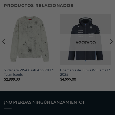
PRODUCTOS RELACIONADOS
nuestro Whatsapp (+52 221 374 9076) indicándonos tu
país, ciudad y código postal.
AGOTADO
Sudadera VISA Cash App RB F1
Chamarra de Lluvia Williams F1
Team Iconic
2025
$
2,999.00
$
4,999.00
¡NO PIERDAS NINGÚN LANZAMIENTO!