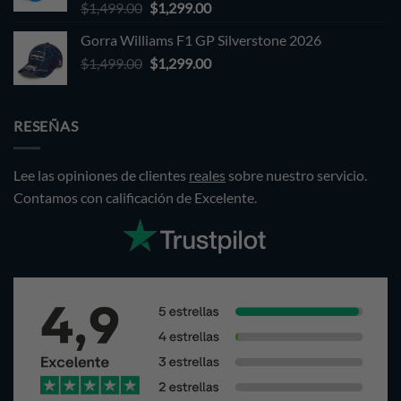
Original
Current
$
1,499.00
$
1,299.00
price
price
Gorra Williams F1 GP Silverstone 2026
was:
is:
Original
Current
$
1,499.00
$1,499.00.
$
1,299.00
$1,299.00.
price
price
was:
is:
$1,499.00.
$1,299.00.
RESEÑAS
Lee las opiniones de clientes
reales
sobre nuestro servicio.
Contamos con calificación de Excelente.