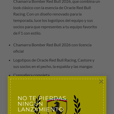
Chamarra Bomber Red Bull 2026, que combina un
look clásico con la esencia de Oracle Red Bull
Racing. Con un diseño renovado para la
temporada, luce los logotipos del equipo y sus
socios para que representes a tu equipo favorito
de F1 con estilo.
Chamarra Bomber Red Bull 2026 con licencia
oficial
Logotipos de Oracle Red Bull Racing, Castore y
sus socios en el pecho, la espalda y las mangas
Cremallera completa
×
Bolsillos para las manos
Puños y bajo acanalados
NO TE PIERDAS
Material: 93 % poliéster, 7 % elastano
NINGÚN
LANZAMIENTO