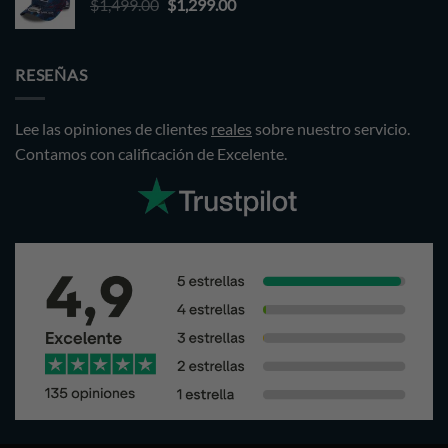
Original
Current
$
1,499.00
$1,499.00.
$
1,299.00
$1,299.00.
price
price
was:
is:
$1,499.00.
$1,299.00.
RESEÑAS
Lee las opiniones de clientes
reales
sobre nuestro servicio.
Contamos con calificación de Excelente.