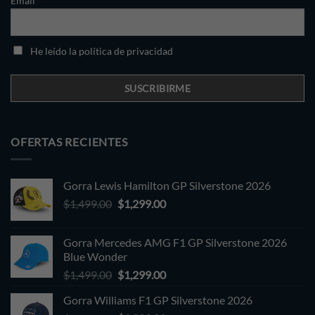
Email
He leído la política de privacidad
OFERTAS RECIENTES
Gorra Lewis Hamilton GP Silverstone 2026
Original
Current
$
1,499.00
$
1,299.00
price
price
was:
is:
Gorra Mercedes AMG F1 GP Silverstone 2026
$1,499.00.
$1,299.00.
Blue Wonder
Original
Current
$
1,499.00
$
1,299.00
price
price
Gorra Williams F1 GP Silverstone 2026
was:
is: