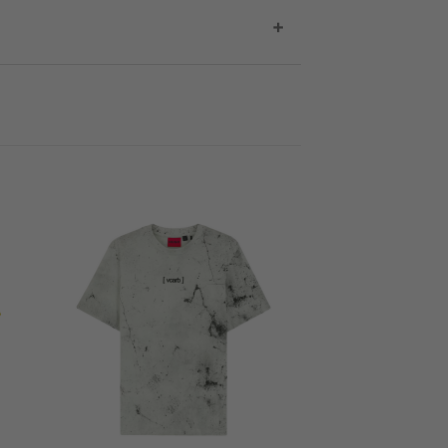
ntrega de tu compra.
 comprador. Si deseas cotizar tu envío,
+