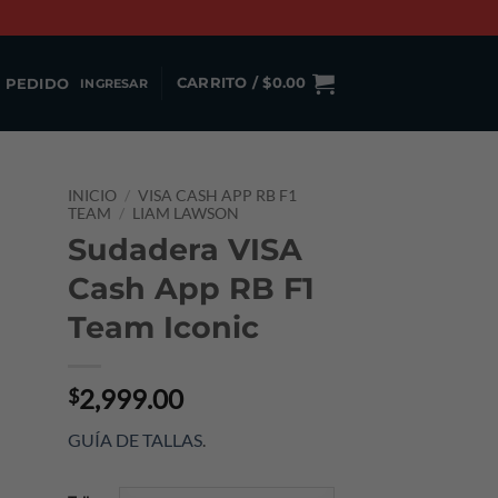
 PEDIDO
CARRITO /
$
0.00
INGRESAR
INICIO
/
VISA CASH APP RB F1
TEAM
/
LIAM LAWSON
Sudadera VISA
Cash App RB F1
Team Iconic
2,999.00
$
GUÍA DE TALLAS
.