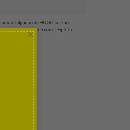
 Iconic de algodón de HUGO luce un
alizar tu look diario con el espíritu
×