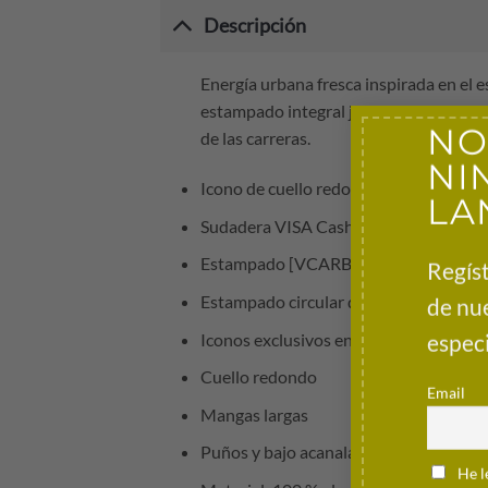
Descripción
Energía urbana fresca inspirada en el
estampado integral junto con detalles l
NO
de las carreras.
NI
Icono de cuello redondo de HUGO
LA
Sudadera VISA Cash App RB F1 Team Ico
Estampado [VCARB] en la parte delan
Regíst
Estampado circular de los Racing Bull
de nu
especi
Iconos exclusivos en la espalda
Cuello redondo
Email
Mangas largas
Puños y bajo acanalados
He l