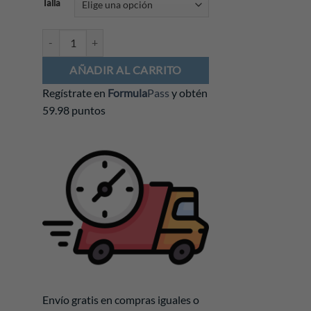
Talla
Sudadera VISA Cash App RB F1 Team Iconic cantidad
AÑADIR AL CARRITO
Regístrate en
Formula
Pass
y obtén
59.98 puntos
Envío gratis en compras iguales o