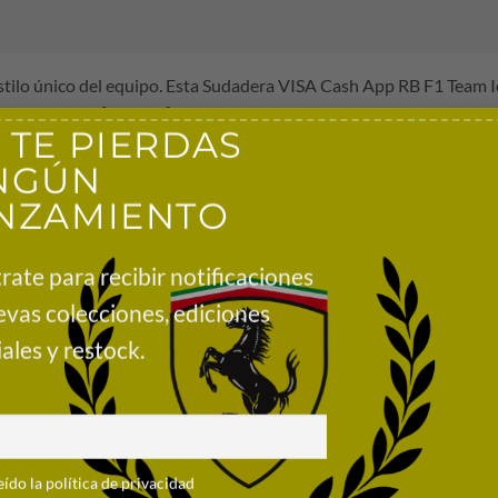
 estilo único del equipo. Esta Sudadera VISA Cash App RB F1 Team
lamativos de [VCARB] y los Racing Bulls de Visa Cash App para revit
 TE PIERDAS
NGÚN
NZAMIENTO
nic con licencia oficial
tera
rate para recibir notificaciones
s de Visa Cash App y logotipo de HUGO en la espalda
evas colecciones, ediciones
ales y restock.
eído la política de privacidad