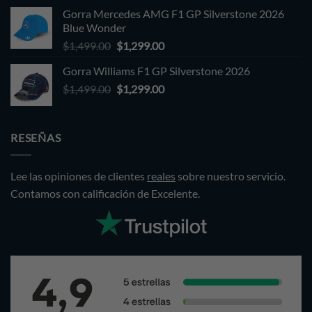
was:
is:
Gorra Mercedes AMG F1 GP Silverstone 2026
$1,499.00.
$1,299.00.
Blue Wonder
Original
Current
$
1,499.00
$
1,299.00
price
price
Gorra Williams F1 GP Silverstone 2026
was:
is:
Original
Current
$
1,499.00
$1,499.00.
$
1,299.00
$1,299.00.
price
price
was:
is:
$1,499.00.
$1,299.00.
RESEÑAS
Lee las opiniones de clientes
reales
sobre nuestro servicio.
Contamos con calificación de Excelente.