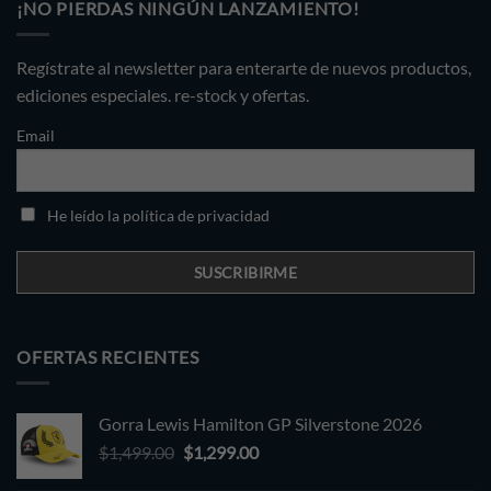
¡NO PIERDAS NINGÚN LANZAMIENTO!
Regístrate al newsletter para enterarte de nuevos productos,
ediciones especiales. re-stock y ofertas.
Email
He leído la política de privacidad
OFERTAS RECIENTES
Gorra Lewis Hamilton GP Silverstone 2026
Original
Current
$
1,499.00
$
1,299.00
price
price