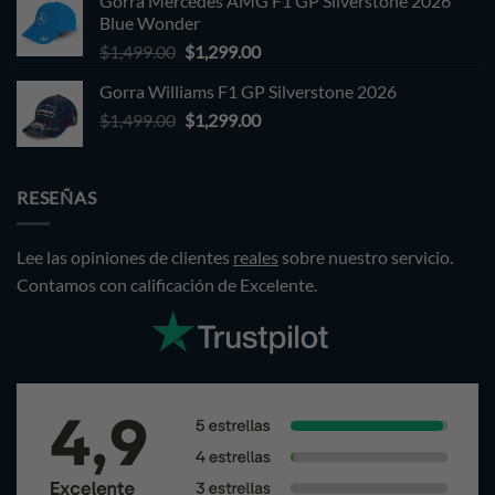
Gorra Mercedes AMG F1 GP Silverstone 2026
$1,499.00.
$1,299.00.
Blue Wonder
Original
Current
$
1,499.00
$
1,299.00
price
price
Gorra Williams F1 GP Silverstone 2026
was:
is:
Original
Current
$
1,499.00
$1,499.00.
$
1,299.00
$1,299.00.
price
price
was:
is:
$1,499.00.
$1,299.00.
RESEÑAS
Lee las opiniones de clientes
reales
sobre nuestro servicio.
Contamos con calificación de Excelente.