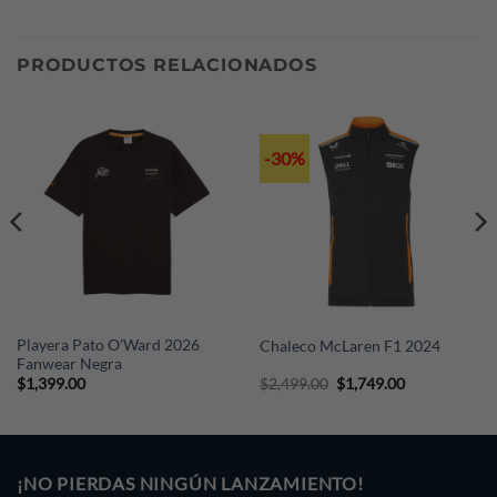
FedEx, pero el pago de este gasto extra será a cargo del
comprador. Si deseas cotizar tu envío, escríbenos a
PRODUCTOS RELACIONADOS
nuestro Whatsapp (+52 221 374 9076) indicándonos tu
país, ciudad y código postal.
-30%
Playera Pato O’Ward 2026
Chaleco McLaren F1 2024
Fanwear Negra
Original
Current
$
1,399.00
$
2,499.00
$
1,749.00
price
price
was:
is:
$2,499.00.
$1,749.00.
¡NO PIERDAS NINGÚN LANZAMIENTO!