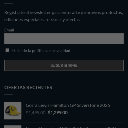
Regístrate al newsletter para enterarte de nuevos productos,
ediciones especiales. re-stock y ofertas.
Email
He leído la política de privacidad
OFERTAS RECIENTES
Gorra Lewis Hamilton GP Silverstone 2026
Original
Current
$
1,499.00
$
1,299.00
price
price
was:
is: