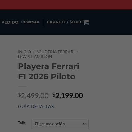
 PEDIDO
CARRITO /
$
0.00
INGRESAR
INICIO
/
SCUDERIA FERRARI
/
LEWIS HAMILTON
Playera Ferrari
F1 2026 Piloto
Original
Current
2,499.00
2,199.00
$
$
price
price
GUÍA DE TALLAS
.
was:
is:
$2,499.00.
$2,199.00.
Talla