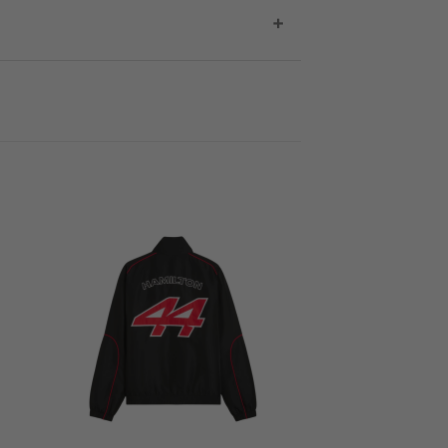
ntrega de tu compra.
 comprador. Si deseas cotizar tu envío,
+