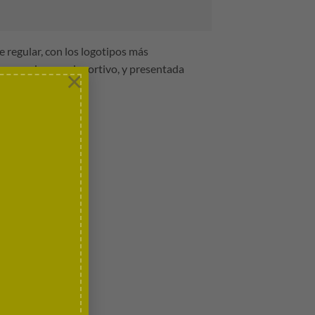
e regular, con los logotipos más
oque moderno y deportivo, y presentada
×
uipo y sus pilotos