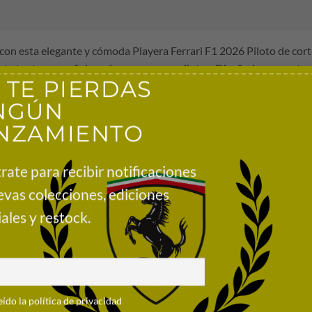
 con esta elegante y cómoda Playera Ferrari F1 2026 Piloto de cort
fecta tanto para aficionados como para pilotos. Diseñada con un t
 TE PIERDAS
colores clásicos con un look contemporáneo para el día a día.
NGÚN
cia oficial
NZAMIENTO
lanco y rojo con un toque deportivo moderno. Tal como la usan el eq
 y sus socios
rate para recibir notificaciones
evas colecciones, ediciones
ales y restock.
eído la política de privacidad
 100 % algodón orgánico