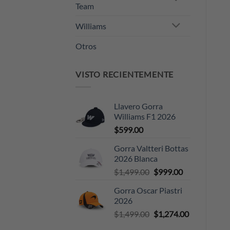
Team
Williams
Otros
VISTO RECIENTEMENTE
Llavero Gorra
Williams F1 2026
$
599.00
Gorra Valtteri Bottas
2026 Blanca
Original
Current
$
1,499.00
$
999.00
price
price
Gorra Oscar Piastri
was:
is:
2026
$1,499.00.
$999.00.
Original
Current
$
1,499.00
$
1,274.00
price
price