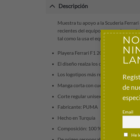
Descripción
Muestra tu apoyo a la Scuderia Ferrari
recientes del equipo y sus socios, per
NO
tal como la usa el equipo, combina los 
NI
Playera Ferrari F1 2026 Piloto con licen
LA
El diseño realza los colores clásicos b
Los logotipos más recientes del equipo
Regíst
Manga corta con cuello redondo
de nu
Corte regular unisex
especi
Fabricante: PUMA
Email
Hecho en Turquía
Composición: 100 % algodón
He l
De origen responsable: fabricado con