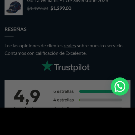
Gorra Williams F1 GP Silverstone 2026
was:
is:
Original
Current
$
1,499.00
$1,499.00.
$
1,299.00
$1,299.00.
price
price
was:
is:
$1,499.00.
$1,299.00.
RESEÑAS
Lee las opiniones de clientes
reales
sobre nuestro servicio.
Contamos con calificación de Excelente.