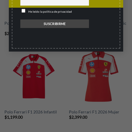
He leído la política de privacidad
Polo Ferrari F1 2026 Authentic
Polo Ferrari F1 2026
Team Pro
Original
Current
$
2,399.00
$
3,399.00
$
2,889.00
price
price
was:
is:
$3,399.00.
$2,889.00.
Polo Ferrari F1 2026 Infantil
Polo Ferrari F1 2026 Mujer
$
1,199.00
$
2,399.00