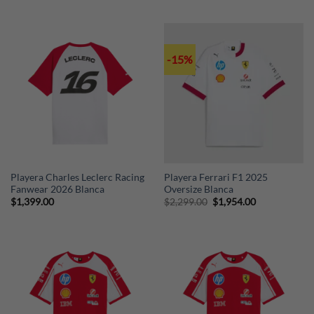
-15%
Playera Charles Leclerc Racing
Playera Ferrari F1 2025
Fanwear 2026 Blanca
Oversize Blanca
Original
Current
$
1,399.00
$
2,299.00
$
1,954.00
price
price
was:
is:
$2,299.00.
$1,954.00.