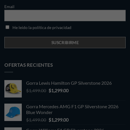
Email
He leído la política de privacidad
OFERTAS RECIENTES
Gorra Lewis Hamilton GP Silverstone 2026
Original
Current
$
1,499.00
$
1,299.00
price
price
was:
is:
Gorra Mercedes AMG F1 GP Silverstone 2026
$1,499.00.
$1,299.00.
Blue Wonder
Original
Current
$
1,499.00
$
1,299.00
price
price