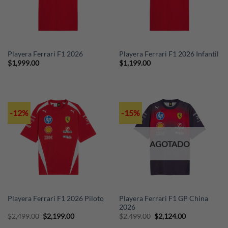
Playera Ferrari F1 2026
Playera Ferrari F1 2026 Infantil
$
1,999.00
$
1,199.00
-12%
-15%
AGOTADO
Playera Ferrari F1 GP China
Playera Ferrari F1 2026 Piloto
2026
Original
Current
Original
Current
$
2,499.00
$
2,199.00
$
2,499.00
$
2,124.00
price
price
price
price