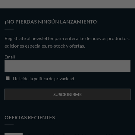
was:
is:
$2,999.00.
$2,699.00.
¡NO PIERDAS NINGÚN LANZAMIENTO!
Regístrate al newsletter para enterarte de nuevos productos,
ediciones especiales. re-stock y ofertas.
Email
He leído la política de privacidad
OFERTAS RECIENTES