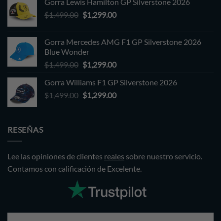
Gorra Lewis Hamilton GP Silverstone 2026
Original
Current
$
1,499.00
$
1,299.00
price
price
was:
is:
Gorra Mercedes AMG F1 GP Silverstone 2026
$1,499.00.
$1,299.00.
Blue Wonder
Original
Current
$
1,499.00
$
1,299.00
price
price
Gorra Williams F1 GP Silverstone 2026
was:
is:
Original
Current
$
1,499.00
$1,499.00.
$
1,299.00
$1,299.00.
price
price
was:
is:
$1,499.00.
$1,299.00.
RESEÑAS
Lee las opiniones de clientes
reales
sobre nuestro servicio.
Contamos con calificación de Excelente.