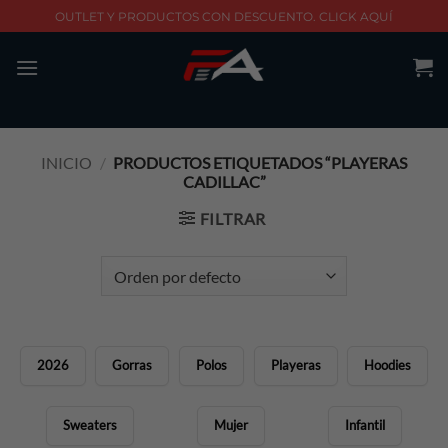
Skip
OUTLET Y PRODUCTOS CON DESCUENTO. CLICK AQUÍ
to
content
INICIO
/
PRODUCTOS ETIQUETADOS “PLAYERAS
CADILLAC”
FILTRAR
2026
Gorras
Polos
Playeras
Hoodies
Sweaters
Mujer
Infantil