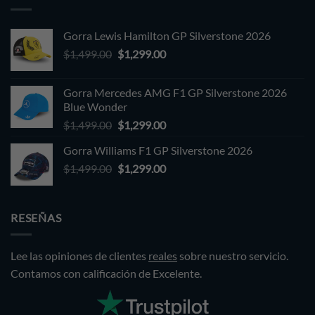
Gorra Lewis Hamilton GP Silverstone 2026
Original
Current
$
1,499.00
$
1,299.00
price
price
was:
is:
Gorra Mercedes AMG F1 GP Silverstone 2026
$1,499.00.
$1,299.00.
Blue Wonder
Original
Current
$
1,499.00
$
1,299.00
price
price
Gorra Williams F1 GP Silverstone 2026
was:
is:
Original
Current
$
1,499.00
$1,499.00.
$
1,299.00
$1,299.00.
price
price
was:
is:
$1,499.00.
$1,299.00.
RESEÑAS
Lee las opiniones de clientes
reales
sobre nuestro servicio.
Contamos con calificación de Excelente.