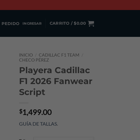
 PEDIDO
CARRITO /
$
0.00
INGRESAR
INICIO
/
CADILLAC F1 TEAM
/
CHECO PÉREZ
Playera Cadillac
F1 2026 Fanwear
Script
1,499.00
$
GUÍA DE TALLAS
.