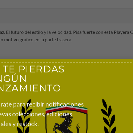
. El futuro del estilo y la velocidad. Pisa fuerte con esta Playera
 motivo gráfico en la parte trasera.
 TE PIERDAS
NGÚN
NZAMIENTO
 con licencia oficial
rate para recibir notificaciones
o
evas colecciones, ediciones
rte trasera
ales y restock.
n el pecho