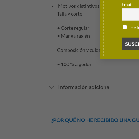
Email
Motivos distintivos de TH x Cadillac
Talla y corte
He l
• Corte regular
• Manga raglán
Composición y cuidados
• 100 % algodón
Información adicional
¿POR QUÉ NO HE RECIBIDO UNA GU