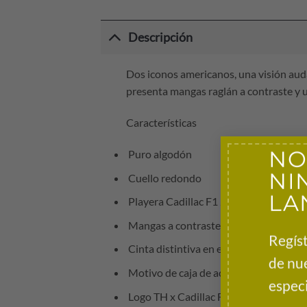
Descripción
Dos iconos americanos, una visión audaz
presenta mangas raglán a contraste y un
Características
NO
Puro algodón
NI
Cuello redondo
LA
Playera Cadillac F1 2026 Fanwear Script
Mangas a contraste
Regíst
Cinta distintiva en el interior del cuell
de nu
Motivo de caja de aceleración en la pa
especi
Logo TH x Cadillac Formula 1® Team e