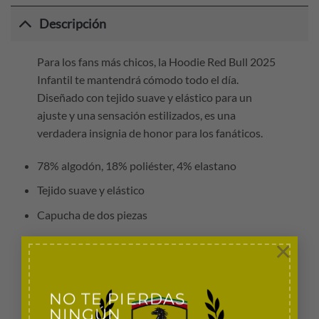
Descripción
Para los fans más chicos, la Hoodie Red Bull 2025
Infantil te mantendrá cómodo todo el día.
Diseñado con tejido suave y elástico para un
ajuste y una sensación estilizados, es una
verdadera insignia de honor para los fanáticos.
78% algodón, 18% poliéster, 4% elastano
Tejido suave y elástico
Capucha de dos piezas
Mangas largas ajustadas.
×
Bolsillo tipo canguro
Gráfico impreso en la parte posterior
NO TE PIERDAS
NINGÚN
Patrocinadores en el pecho, los brazos y la