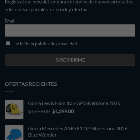
Regístrate al newsletter para enterarte de nuevos productos,
ediciones especiales. re-stock y ofertas.
Email
He leído la política de privacidad
OFERTAS RECIENTES
Gorra Lewis Hamilton GP Silverstone 2026
Original
Current
$
1,499.00
$
1,299.00
price
price
was:
is:
Gorra Mercedes AMG F1 GP Silverstone 2026
$1,499.00.
$1,299.00.
Blue Wonder