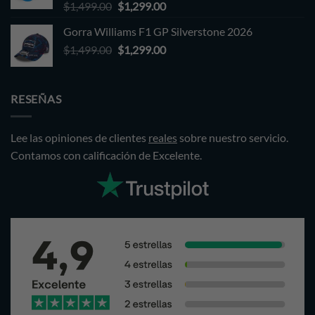
Original
Current
$
1,499.00
$
1,299.00
price
price
Gorra Williams F1 GP Silverstone 2026
was:
is:
Original
Current
$
1,499.00
$1,499.00.
$
1,299.00
$1,299.00.
price
price
was:
is:
$1,499.00.
$1,299.00.
RESEÑAS
Lee las opiniones de clientes
reales
sobre nuestro servicio.
Contamos con calificación de Excelente.