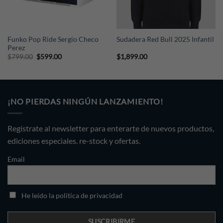
Funko Pop Ride Sergio Checo
Sudadera Red Bull 2025 Infantil
Perez
Original
Current
$
799.00
$
599.00
$
1,899.00
price
price
was:
is:
$799.00.
$599.00.
¡NO PIERDAS NINGÚN LANZAMIENTO!
Regístrate al newsletter para enterarte de nuevos productos,
ediciones especiales. re-stock y ofertas.
Email
He leído la política de privacidad