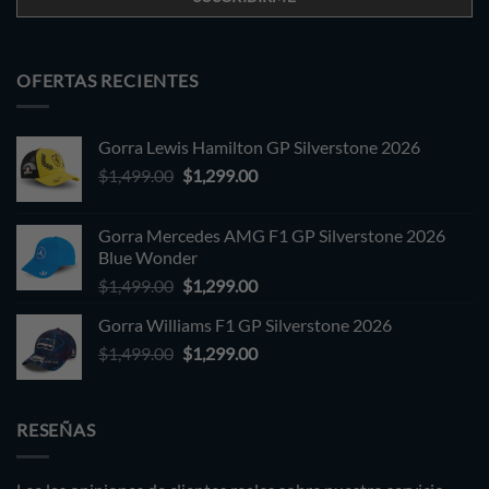
OFERTAS RECIENTES
Gorra Lewis Hamilton GP Silverstone 2026
Original
Current
$
1,499.00
$
1,299.00
price
price
was:
is:
Gorra Mercedes AMG F1 GP Silverstone 2026
$1,499.00.
$1,299.00.
Blue Wonder
Original
Current
$
1,499.00
$
1,299.00
price
price
Gorra Williams F1 GP Silverstone 2026
was:
is:
Original
Current
$
1,499.00
$1,499.00.
$
1,299.00
$1,299.00.
price
price
was:
is:
$1,499.00.
$1,299.00.
RESEÑAS