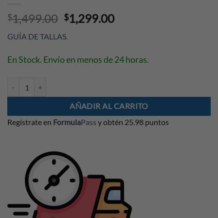
Original
Current
1,499.00
1,299.00
$
$
price
price
GUÍA DE TALLAS
.
was:
is:
$1,499.00.
$1,299.00.
En Stock. Envío en menos de 24 horas.
Gorra Checo Pérez GP Austin 2024 cantidad
AÑADIR AL CARRITO
Regístrate en
Formula
Pass
y obtén
25.98 puntos