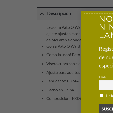
Descripción
NO
NI
LaGorra Pato O’Ward Indy 500 2026, com
LA
ajuste ajustable con cierre de clic, y u
de McLaren a donde vayas.
Gorra Pato O’Ward Indy 500 2026 con l
Regíst
Como la usará Pato O’Ward en Indiana
de nu
Visera curva con cierre ajustable en la
especi
Ajuste para adultos
Email
Fabricante: PUMA
Hecho en China
He l
Composición: 100% poliéster