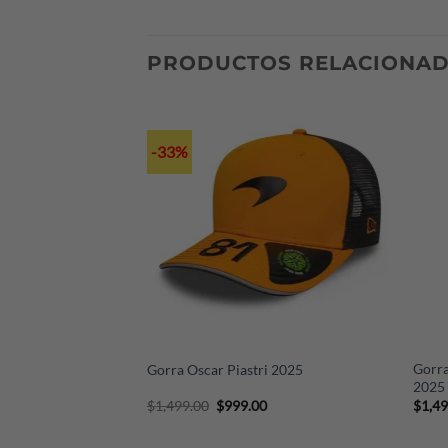
escríbenos a nuestro Whatsapp (+52 221 3
PRODUCTOS RELACIONA
-33%
+
+
rd 2026 Fanwear
Gorr
Gorra Oscar Piastri 2025
2025
Original
Current
$
1,499.00
$
999.00
$
1,4
price
price
was:
is:
$1,499.00.
$999.00.