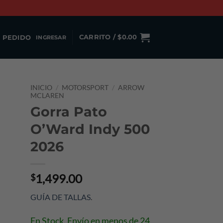
 PEDIDO
CARRITO /
$
0.00
INGRESAR
INICIO
/
MOTORSPORT
/
ARROW
MCLAREN
Gorra Pato
O’Ward Indy 500
2026
1,499.00
$
GUÍA DE TALLAS
.
En Stock. Envío en menos de 24