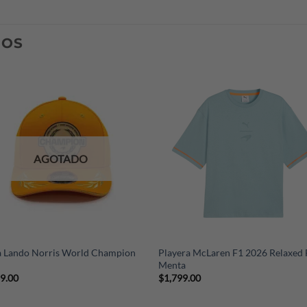
74 9076) indicándonos tu país, ciudad y código postal.
DOS
AGOTADO
+
a Lando Norris World Champion
Playera McLaren F1 2026 Relaxed 
Menta
99.00
$
1,799.00