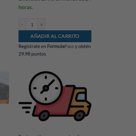
horas.
Gorra Pato O'Ward Indy 500 2026 cantidad
AÑADIR AL CARRITO
Regístrate en
Formula
Pass
y obtén
29.98 puntos