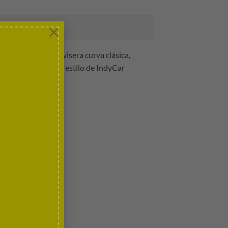
×
UMA presenta una visera curva clásica,
carrera que lleva el estilo de IndyCar