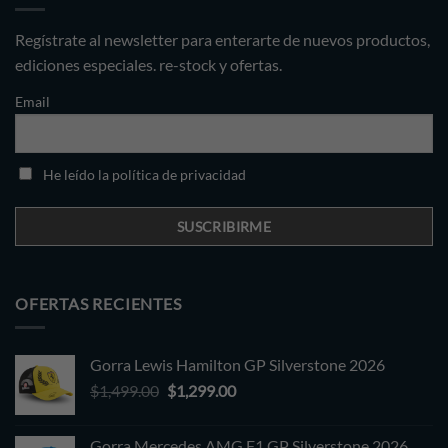
Regístrate al newsletter para enterarte de nuevos productos,
ediciones especiales. re-stock y ofertas.
Email
He leído la política de privacidad
OFERTAS RECIENTES
Gorra Lewis Hamilton GP Silverstone 2026
Original
Current
$
1,499.00
$
1,299.00
price
price
was:
is:
Gorra Mercedes AMG F1 GP Silverstone 2026