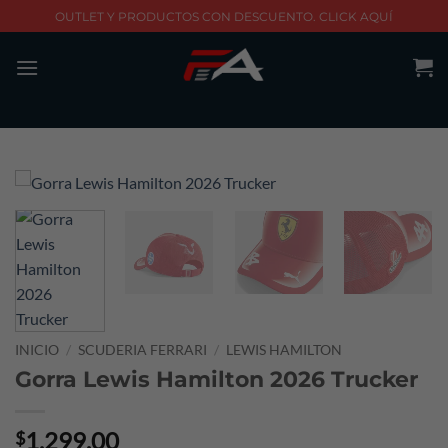
Skip
OUTLET Y PRODUCTOS CON DESCUENTO. CLICK AQUÍ
to
content
INICIO
/
SCUDERIA FERRARI
/
LEWIS HAMILTON
Gorra Lewis Hamilton 2026 Trucker
1,299.00
$