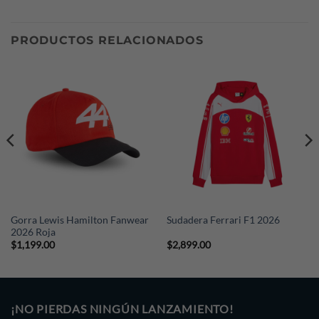
FedEx, pero el pago de este gasto extra será a cargo del
comprador. Si deseas cotizar tu envío, escríbenos a
PRODUCTOS RELACIONADOS
nuestro Whatsapp (+52 221 374 9076) indicándonos tu
país, ciudad y código postal.
Gorra Lewis Hamilton Fanwear
Sudadera Ferrari F1 2026
2026 Roja
$
1,199.00
$
2,899.00
¡NO PIERDAS NINGÚN LANZAMIENTO!