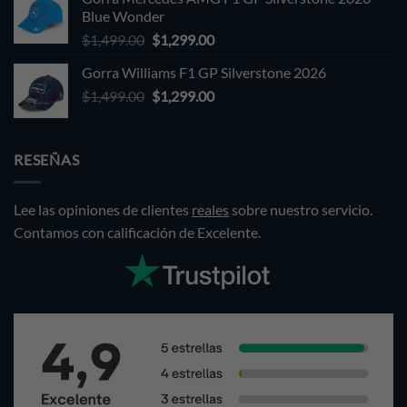
$1,499.00.
$1,299.00.
Blue Wonder
Original
Current
$
1,499.00
$
1,299.00
price
price
Gorra Williams F1 GP Silverstone 2026
was:
is:
Original
Current
$
1,499.00
$1,499.00.
$
1,299.00
$1,299.00.
price
price
was:
is:
$1,499.00.
$1,299.00.
RESEÑAS
Lee las opiniones de clientes
reales
sobre nuestro servicio.
Contamos con calificación de Excelente.