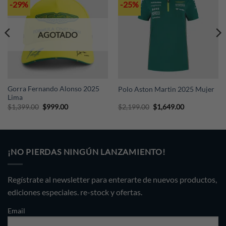
-29%
-25%
AGOTADO
Gorra Fernando Alonso 2025
Polo Aston Martin 2025 Mujer
Lima
Original
Current
Original
Current
$
1,399.00
$
999.00
$
2,199.00
$
1,649.00
price
price
price
price
was:
is:
was:
is:
$1,399.00.
$999.00.
$2,199.00.
$1,649.00.
¡NO PIERDAS NINGÚN LANZAMIENTO!
Regístrate al newsletter para enterarte de nuevos productos,
ediciones especiales. re-stock y ofertas.
Email