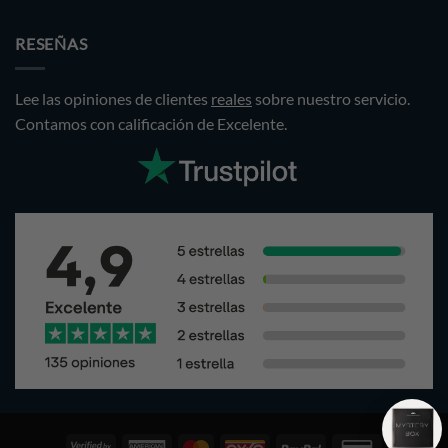
was:
is:
$1,499.00.
$1,299.00.
RESEÑAS
Lee las opiniones de clientes
reales
sobre nuestro servicio.
Contamos con calificación de Excelente.
Visa
American
Pagos
Oxxo
PayPal
Credit