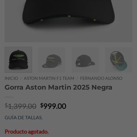
INICIO
/
ASTON MARTIN F1 TEAM
/
FERNANDO ALONSO
Gorra Aston Martin 2025 Negra
Original
Current
1,399.00
999.00
$
$
price
price
GUÍA DE TALLAS
.
was:
is:
$1,399.00.
$999.00.
Producto agotado.