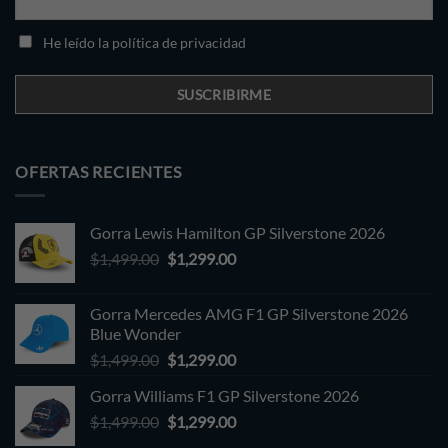
He leído la política de privacidad
OFERTAS RECIENTES
Gorra Lewis Hamilton GP Silverstone 2026
Original
Current
$
1,499.00
$
1,299.00
price
price
was:
is:
Gorra Mercedes AMG F1 GP Silverstone 2026
$1,499.00.
$1,299.00.
Blue Wonder
Original
Current
$
1,499.00
$
1,299.00
price
price
Gorra Williams F1 GP Silverstone 2026
was:
is:
Original
Current
$
1,499.00
$1,499.00.
$
1,299.00
$1,299.00.
price
price