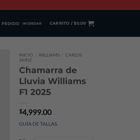
 PEDIDO
CARRITO /
$
0.00
INGRESAR
INICIO
/
WILLIAMS
/
CARLOS
SAINZ
Chamarra de
Lluvia Williams
F1 2025
4,999.00
$
GUÍA DE TALLAS
.