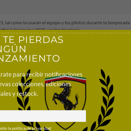
, tal como la usarán el equipo y los pilotos durante la temporada 
oficial del equipo 2025 y patrocinadores.
 TE PIERDAS
NGÚN
NZAMIENTO
rate para recibir notificaciones
evas colecciones, ediciones
ales y restock.
y velcro.
cinadores.
eído la política de privacidad