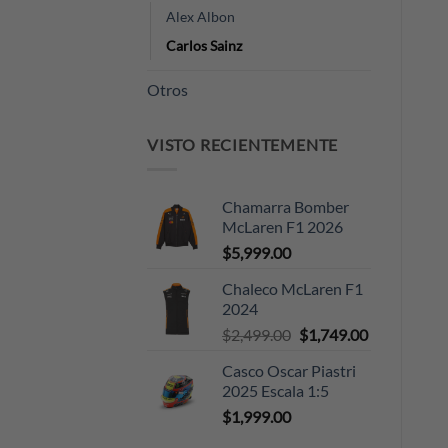
Alex Albon
Carlos Sainz
Otros
VISTO RECIENTEMENTE
Chamarra Bomber
McLaren F1 2026
$
5,999.00
Chaleco McLaren F1
2024
Original
Current
$
2,499.00
$
1,749.00
price
price
Casco Oscar Piastri
was:
is:
2025 Escala 1:5
$2,499.00.
$1,749.00.
$
1,999.00