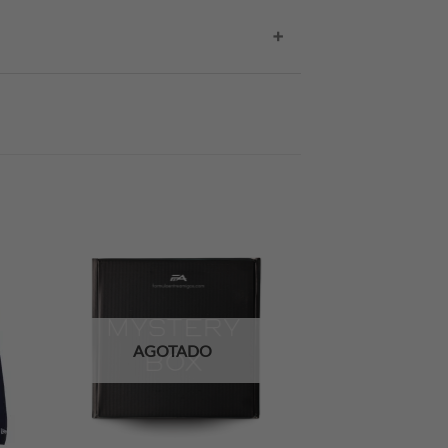
ntrega de tu compra.
 comprador. Si deseas cotizar tu envío,
AGOTADO
+