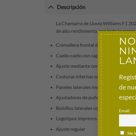
Descripción
La Chamarra de Lluvia Williams F1 2025
de alto rendimiento, con toda la marca 
NO
Cremallera frontal de doble cierre
NI
Cuello caído con capucha
LA
Ajuste mediante cordón
Regíst
Costuras internas selladas
de nu
Paneles laterales impresos del equipo
especi
Ajustadores de puños del mismo tejido 
Bolsillos laterales con cremallera
Email
Logotipos impresos del equipo y patro
Ajuste regular
He l