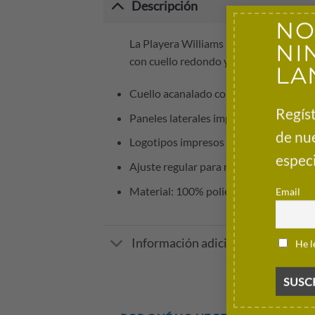
Descripción
NO
NI
La Playera Williams F1 2025 Mujer, tal
con cuello redondo y manga corta, adem
LA
Cuello acanalado con aplicación de col
Regíst
Paneles laterales impresos del equipo
de nu
Logotipos impresos del equipo y patro
especi
Ajuste regular para mujer.
Email
Material: 100% poliéster
He l
Información adicional