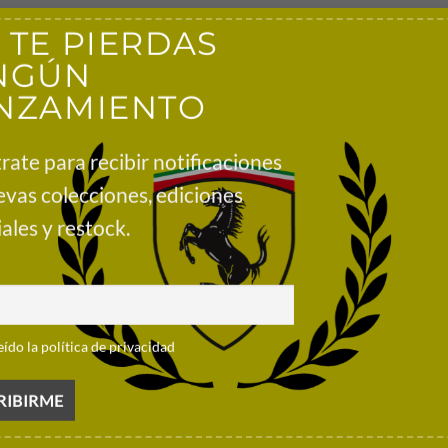
 TE PIERDAS
NGÚN
 como la usan los pilotos del equipo Alex y Carlos durante la temp
ás de toda la marca oficial del equipo 2025 y patrocinadores.
NZAMIENTO
or en contraste.
rate para recibir notificaciones
evas colecciones, ediciones
cinadores.
ales y restock.
eído la política de privacidad
Preguntas frecuentes