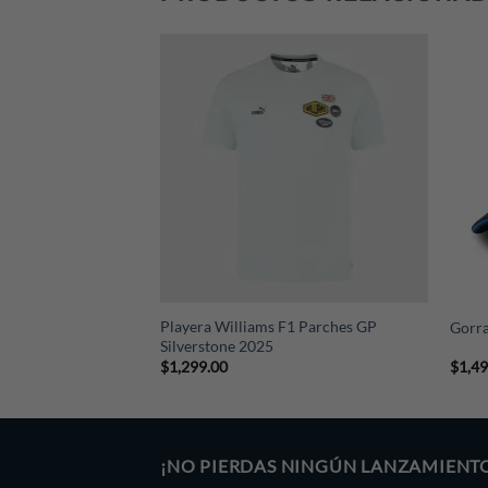
+
+
Playera Williams F1 Parches GP
 F1 2026
Gorra
Silverstone 2025
$
1,299.00
$
1,4
¡NO PIERDAS NINGÚN LANZAMIENT