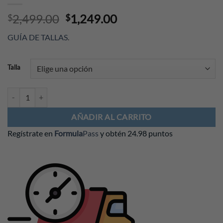
Original
Current
2,499.00
1,249.00
$
$
price
price
GUÍA DE TALLAS
.
was:
is:
$2,499.00.
$1,249.00.
Talla
Polo Visa Cash App RB 2024 cantidad
AÑADIR AL CARRITO
Regístrate en
Formula
Pass
y obtén
24.98 puntos