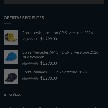
OFERTAS RECIENTES
Gorra Lewis Hamilton GP Silverstone 2026
Original
Current
$
1,499.00
$
1,299.00
price
price
was:
is:
Gorra Mercedes AMG F1 GP Silverstone 2026
$1,499.00.
$1,299.00.
Blue Wonder
Original
Current
$
1,499.00
$
1,299.00
price
price
Gorra Williams F1 GP Silverstone 2026
was:
is:
Original
Current
$
1,499.00
$1,499.00.
$
1,299.00
$1,299.00.
price
price
was:
is:
$1,499.00.
$1,299.00.
RESEÑAS