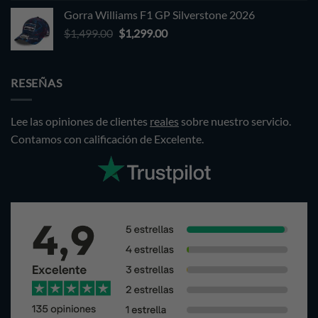
price
price
Gorra Williams F1 GP Silverstone 2026
was:
is:
Original
Current
$
1,499.00
$1,499.00.
$
1,299.00
$1,299.00.
price
price
was:
is:
$1,499.00.
$1,299.00.
RESEÑAS
Lee las opiniones de clientes
reales
sobre nuestro servicio.
Contamos con calificación de Excelente.