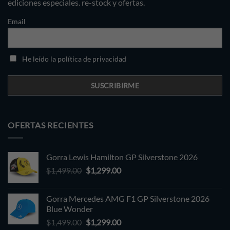
ediciones especiales. re-stock y ofertas.
Email
He leído la política de privacidad
OFERTAS RECIENTES
Gorra Lewis Hamilton GP Silverstone 2026
Original
Current
$
1,499.00
$
1,299.00
price
price
was:
is:
Gorra Mercedes AMG F1 GP Silverstone 2026
$1,499.00.
$1,299.00.
Blue Wonder
Original
Current
$
1,499.00
$
1,299.00