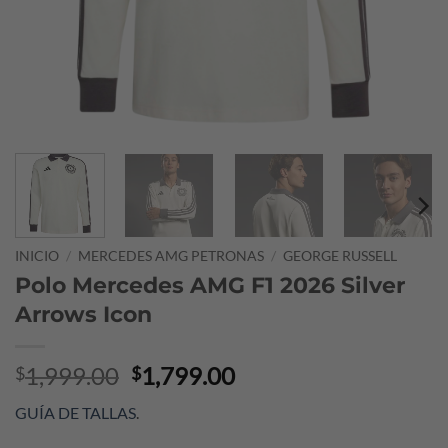
INICIO
/
MERCEDES AMG PETRONAS
/
GEORGE RUSSELL
Polo Mercedes AMG F1 2026 Silver
Arrows Icon
Original
Current
1,999.00
1,799.00
$
$
price
price
GUÍA DE TALLAS
.
was:
is:
$1,999.00.
$1,799.00.