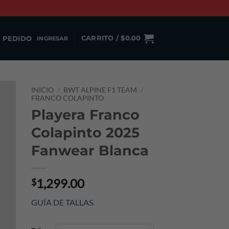
 PEDIDO
CARRITO /
$
0.00
INGRESAR
INICIO
/
BWT ALPINE F1 TEAM
/
FRANCO COLAPINTO
Playera Franco
Colapinto 2025
Fanwear Blanca
1,299.00
$
GUÍA DE TALLAS
.