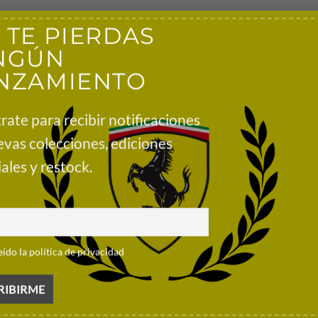
 TE PIERDAS
NGÚN
con la Playera Franco Colapinto 2025 Fanwear Blanca, con un gráfi
NZAMIENTO
gulable y el espacioso bolsillo delantero.
rate para recibir notificaciones
evas colecciones, ediciones
lda
ales y restock.
eído la política de privacidad
Preguntas frecuentes