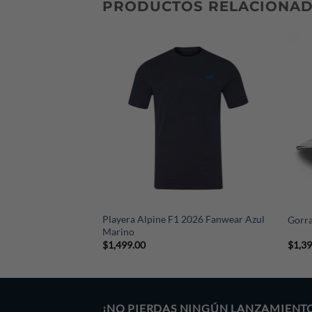
PRODUCTOS RELACIONA
+
+
Playera Alpine F1 2026 Fanwear Azul
1 2026
Gorra
Marino
$
1,499.00
$
1,3
¡NO PIERDAS NINGÚN LANZAMIENT