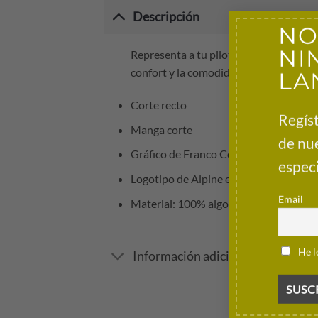
Descripción
NO
NI
Representa a tu piloto de F1 favorito 
LA
confort y la comodidad de la capucha re
Corte recto
Regíst
Manga corte
de nu
Gráfico de Franco Colapinto en la espa
especi
Logotipo de Alpine en el pecho
Email
Material: 100% algodón
He l
Información adicional