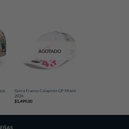
AGOTADO
+
Gorra Franco Colapinto GP Miami
026
2026
$
1,499.00
SEÑAS