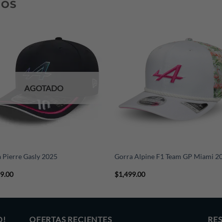
DOS
AGOTADO
+
 Pierre Gasly 2025
Gorra Alpine F1 Team GP Miami 2
99.00
$
1,499.00
O!
OFERTAS RECIENTES
RE