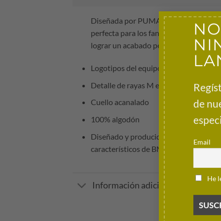
Diseñada por PUMA en colaboración c
NO
perfecta para los fanáticos de BMW Mot
NI
lograr un acabado perfecto.
LA
Logotipos del equipo en el pecho.
Regíst
Detalle de rayas M en el cuerpo princip
de nu
Cuello acanalado
especi
100% algodón
Diseñado y producido por PUMA en aso
Email
característicos de BMW Motorsport y l
He l
Información adicional