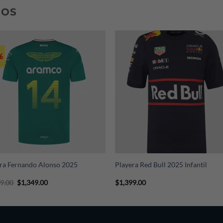
DOS
%
+
ra Fernando Alonso 2025
Playera Red Bull 2025 Infantil
Original
Current
99.00
$
1,349.00
$
1,399.00
price
price
was:
is:
$1,799.00.
$1,349.00.