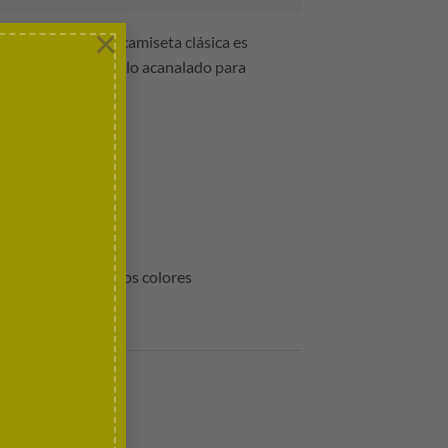
×
o de BMW. Esta camiseta clásica es
delantera y un cuello acanalado para
encia, presenta los colores