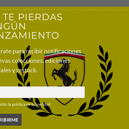
on BMW, la nueva Playera BMW Motorsport Azul muestra el legad
 TE PIERDAS
orsport y cuenta con el logotipo del felino de PUMA en la parte 
NGÚN
NZAMIENTO
rate para recibir notificaciones
al
evas colecciones, ediciones
ales y restock.
ciación con BMW, la mercancía oficial de BMW Motorsport con lic
os logotipos de los patrocinadores.
eído la política de privacidad
Preguntas frecuentes