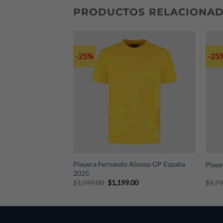
PRODUCTOS RELACIONA
-25%
-25
+
+
otorsport Logo
Playera Fernando Alonso GP España
Playe
nca
2025
Original
Current
$
1,599.00
$
1,199.00
$
1,7
price
price
was:
is:
$1,599.00.
$1,199.00.