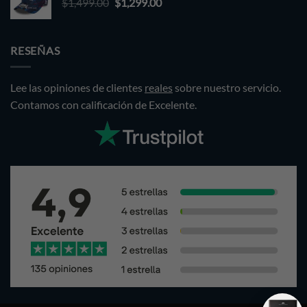
Original
Current
$
1,499.00
$1,499.00.
$
1,299.00
$1,299.00.
price
price
was:
is:
$1,499.00.
$1,299.00.
RESEÑAS
Lee las opiniones de clientes
reales
sobre nuestro servicio.
Contamos con calificación de Excelente.