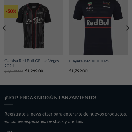
-50%
Camisa Red Bull GP Las Vegas
Playera Red Bull 2025
2024
Original
Current
$
2,599.00
$
1,299.00
$
1,799.00
price
price
was:
is:
$2,599.00.
$1,299.00.
¡NO PIERDAS NINGÚN LANZAMIENTO!
Regístrate al newsletter para enterarte de nuevos productos,
ediciones especiales. re-stock y ofertas.
Email