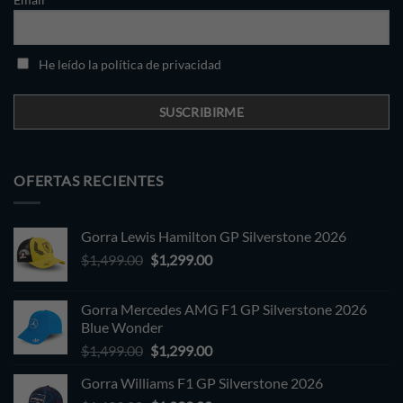
He leído la política de privacidad
OFERTAS RECIENTES
Gorra Lewis Hamilton GP Silverstone 2026
Original
Current
$
1,499.00
$
1,299.00
price
price
was:
is:
Gorra Mercedes AMG F1 GP Silverstone 2026
$1,499.00.
$1,299.00.
Blue Wonder
Original
Current
$
1,499.00
$
1,299.00
price
price
Gorra Williams F1 GP Silverstone 2026
was:
is: