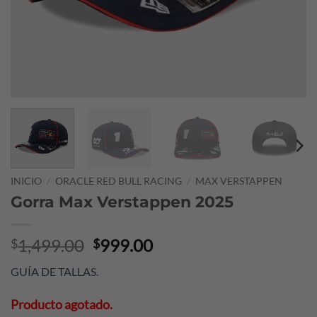
INICIO
/
ORACLE RED BULL RACING
/
MAX VERSTAPPEN
Gorra Max Verstappen 2025
Original
Current
1,499.00
999.00
$
$
price
price
GUÍA DE TALLAS
.
was:
is:
$1,499.00.
$999.00.
Producto agotado.