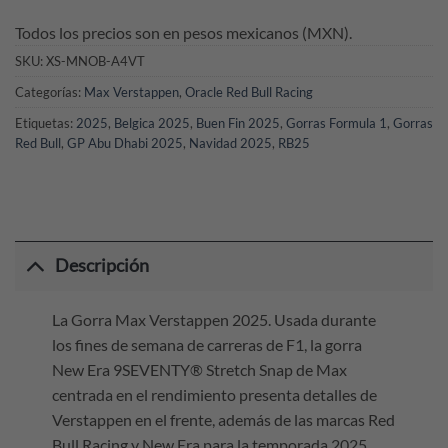
Todos los precios son en pesos mexicanos (MXN).
SKU:
XS-MNOB-A4VT
Categorías:
Max Verstappen
,
Oracle Red Bull Racing
Etiquetas:
2025
,
Belgica 2025
,
Buen Fin 2025
,
Gorras Formula 1
,
Gorras
Red Bull
,
GP Abu Dhabi 2025
,
Navidad 2025
,
RB25
Descripción
La Gorra Max Verstappen 2025. Usada durante
los fines de semana de carreras de F1, la gorra
New Era 9SEVENTY® Stretch Snap de Max
centrada en el rendimiento presenta detalles de
Verstappen en el frente, además de las marcas Red
Bull Racing y New Era para la temporada 2025.