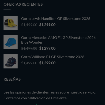
OFERTAS RECIENTES
Gorra Lewis Hamilton GP Silverstone 2026
Original
Current
$
1,499.00
$
1,299.00
price
price
was:
is:
Gorra Mercedes AMG F1 GP Silverstone 2026
$1,499.00.
$1,299.00.
Blue Wonder
Original
Current
$
1,499.00
$
1,299.00
price
price
Gorra Williams F1 GP Silverstone 2026
was:
is:
Original
Current
$
1,499.00
$1,499.00.
$
1,299.00
$1,299.00.
price
price
was:
is:
$1,499.00.
$1,299.00.
RESEÑAS
Lee las opiniones de clientes
reales
sobre nuestro servicio.
Contamos con calificación de Excelente.