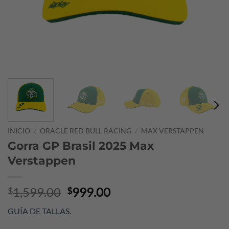
INICIO
/
ORACLE RED BULL RACING
/
MAX VERSTAPPEN
Gorra GP Brasil 2025 Max
Verstappen
Original
Current
1,599.00
999.00
$
$
price
price
GUÍA DE TALLAS
.
was:
is:
$1,599.00.
$999.00.