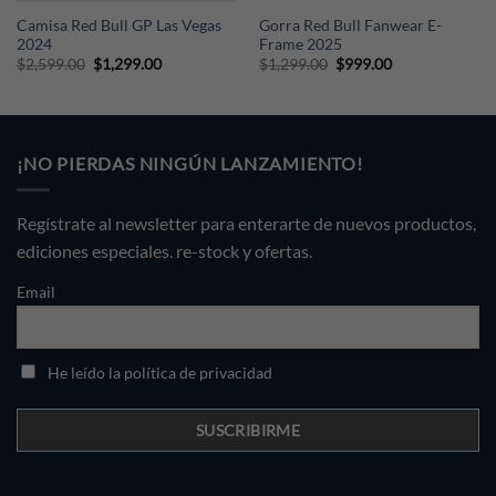
Camisa Red Bull GP Las Vegas
Gorra Red Bull Fanwear E-
2024
Frame 2025
Original
Current
Original
Current
$
2,599.00
$
1,299.00
$
1,299.00
$
999.00
price
price
price
price
was:
is:
was:
is:
$2,599.00.
$1,299.00.
$1,299.00.
$999.00.
¡NO PIERDAS NINGÚN LANZAMIENTO!
Regístrate al newsletter para enterarte de nuevos productos,
ediciones especiales. re-stock y ofertas.
Email
He leído la política de privacidad