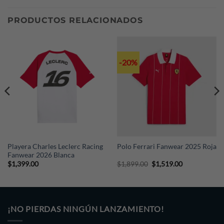
comprador. Si deseas cotizar tu envío, escríbenos a
PRODUCTOS RELACIONADOS
nuestro Whatsapp (+52 221 374 9076) indicándonos tu
país, ciudad y código postal.
-20%
Playera Charles Leclerc Racing
Polo Ferrari Fanwear 2025 Roja
Fanwear 2026 Blanca
Original
Current
$
1,399.00
$
1,899.00
$
1,519.00
price
price
was:
is:
$1,899.00.
$1,519.00.
¡NO PIERDAS NINGÚN LANZAMIENTO!