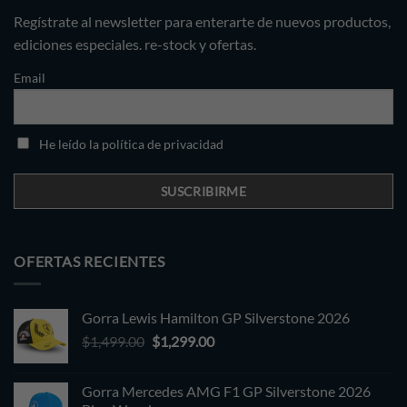
Regístrate al newsletter para enterarte de nuevos productos,
ediciones especiales. re-stock y ofertas.
Email
He leído la política de privacidad
OFERTAS RECIENTES
Gorra Lewis Hamilton GP Silverstone 2026
Original
Current
$
1,499.00
$
1,299.00
price
price
was:
is:
Gorra Mercedes AMG F1 GP Silverstone 2026
$1,499.00.
$1,299.00.