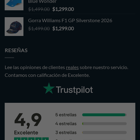
Blue Wonder
Original
Current
$
1,499.00
$
1,299.00
price
price
Gorra Williams F1 GP Silverstone 2026
was:
is:
Original
Current
$
1,499.00
$1,499.00.
$
1,299.00
$1,299.00.
price
price
was:
is:
$1,499.00.
$1,299.00.
RESEÑAS
Lee las opiniones de clientes
reales
sobre nuestro servicio.
Contamos con calificación de Excelente.