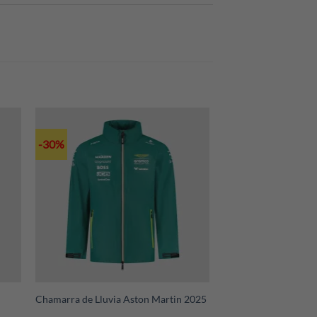
 comprador. Si deseas cotizar tu envío,
-30%
+
Chamarra de Lluvia Aston Martin 2025