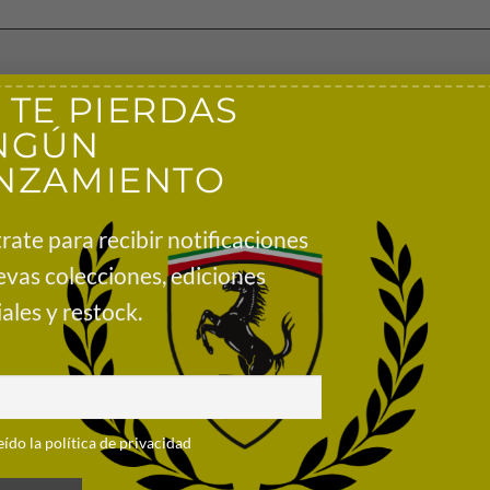
 TE PIERDAS
in F1 con esta Gorra Aston Martin GP Silverstone 2026 que cuent
NGÚN
cierre trasero ajustable para un ajuste cómodo y unisex. Este elegan
NZAMIENTO
ealzar tu colección de artículos del equipo y celebrar el GP de Gra
 con licencia oficial
rate para recibir notificaciones
an Bretaña de 2026
evas colecciones, ediciones
otos
ales y restock.
 equipo y de los socios
le
eído la política de privacidad
tano