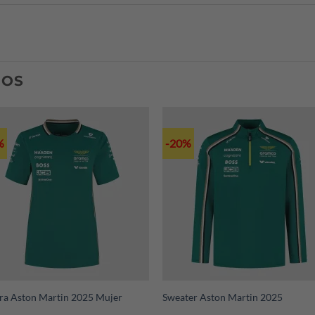
través de FedEx, pero el pago de este gasto extra será a cargo del
74 9076) indicándonos tu país, ciudad y código postal.
DOS
%
-20%
+
ra Aston Martin 2025 Mujer
Sweater Aston Martin 2025