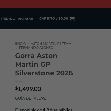
 PEDIDO
CARRITO /
$
0.00
INGRESAR
INICIO
/
ASTON MARTIN F1 TEAM
/
FERNANDO ALONSO
Gorra Aston
Martin GP
Silverstone 2026
1,499.00
$
GUÍA DE TALLAS
.
Disponible de 4-8 días hábiles