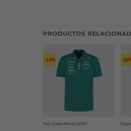
Podemos realizar envíos internacionales a 
escríbenos a nuestro Whatsapp (+52 221 3
PRODUCTOS RELACIONA
-14%
-25
+
+
n GP Singapur 2025
Polo Aston Martin 2025
Playe