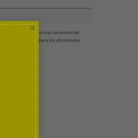
×
a con los logotipos más recientes del
te accesorio, ideal para los aficionados
n Bretaña de 2026.