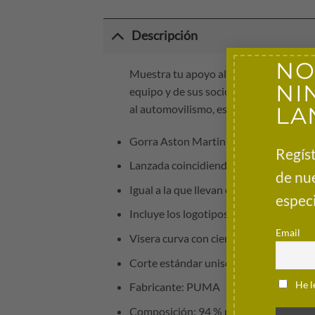
Descripción
NO
Muestra tu apoyo al equipo Aston Mart
NI
equipo y de sus socios, visera curva y 
LA
al automovilismo, está diseñado para r
Gorra Aston Martin GP Silverstone 2026
Regíst
Lanzada coincidiendo con el GP de Gr
de nu
Igual a la que llevan el equipo y los pil
especi
Incluye los logotipos más recientes del
Email
Visera curva con cierre trasero ajustab
Corte estándar unisex
He l
Fabricante: PUMA
Composición: 94 % poliéster, 6 % elas