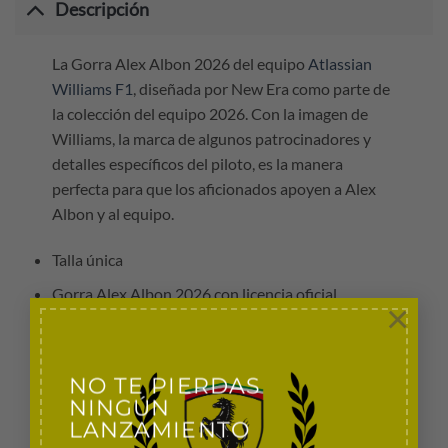
Descripción
La Gorra Alex Albon 2026 del equipo
Atlassian
Williams F1
, diseñada por New Era como parte de
la colección del equipo 2026. Con la imagen de
Williams, la marca de algunos patrocinadores y
detalles específicos del piloto, es la manera
perfecta para que los aficionados apoyen a Alex
Albon y al equipo.
Talla única
Gorra Alex Albon 2026 con licencia oficial
×
Marca: New Era
Color: Azul marino
NO TE PIERDAS
Material: Corona, visera y botón: 100 % poliéster,
NINGÚN
parte inferior de la visera: 100 % algodón, visera:
LANZAMIENTO
100 % algodón, ribete: 100 % algodón