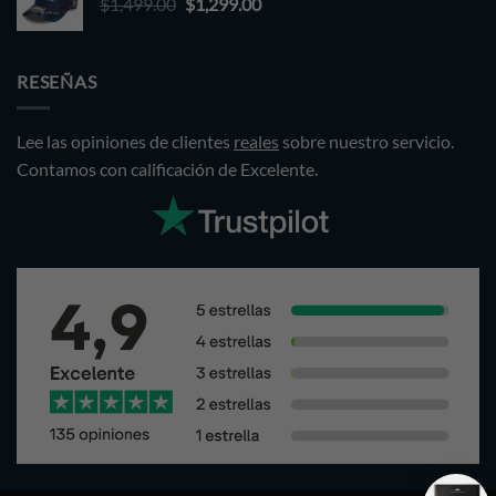
Original
Current
$
1,499.00
$1,499.00.
$
1,299.00
$1,299.00.
price
price
was:
is:
$1,499.00.
$1,299.00.
RESEÑAS
Lee las opiniones de clientes
reales
sobre nuestro servicio.
Contamos con calificación de Excelente.