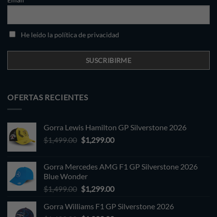
He leído la política de privacidad
OFERTAS RECIENTES
Gorra Lewis Hamilton GP Silverstone 2026
Original
Current
$
1,499.00
$
1,299.00
price
price
was:
is:
Gorra Mercedes AMG F1 GP Silverstone 2026
$1,499.00.
$1,299.00.
Blue Wonder
Original
Current
$
1,499.00
$
1,299.00
price
price
Gorra Williams F1 GP Silverstone 2026
was:
is: