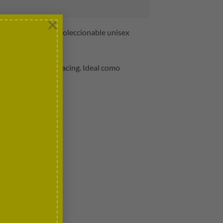
×
1:5, este artículo coleccionable unisex
istas de Williams Racing. Ideal como