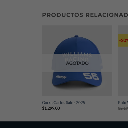
escríbenos a nuestro Whatsapp (+52 221 3
PRODUCTOS RELACIONA
-20
AGOTADO
+
+
1 2026 Set Up
Gorra Carlos Sainz 2025
Polo 
$
1,299.00
$
2,1