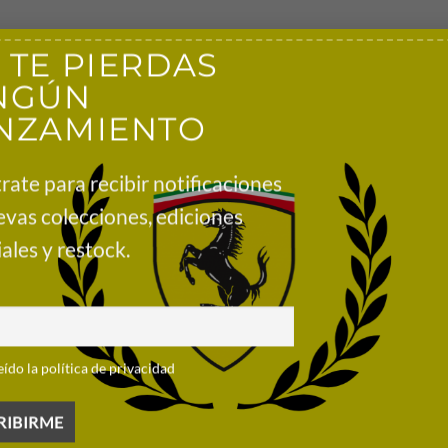
 TE PIERDAS
s Sainz 2025 Escala 1:5 de Spark. Elaborado con maestría a escala 
NGÚN
rca del equipo y los logotipos de los patrocinadores.
NZAMIENTO
xhibir y una pieza imprescindible para los aficionados y coleccion
 cualquier colección de F1.
rate para recibir notificaciones
evas colecciones, ediciones
licencia oficial
ales y restock.
 con piezas de plástico
eído la política de privacidad
Preguntas frecuentes