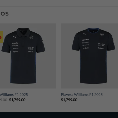
74 9076) indicándonos tu país, ciudad y código postal.
DOS
%
+
Williams F1 2025
Playera Williams F1 2025
Original
Current
99.00
$
1,759.00
$
1,799.00
price
price
was:
is:
$2,199.00.
$1,759.00.