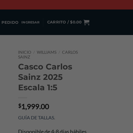
 PEDIDO
CARRITO /
$
0.00
INGRESAR
INICIO
/
WILLIAMS
/
CARLOS
SAINZ
Casco Carlos
Sainz 2025
Escala 1:5
1,999.00
$
GUÍA DE TALLAS
.
Disponible de 4-8 días hábiles