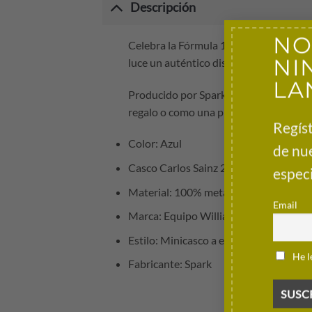
Descripción
NO
Celebra la Fórmula 1 con el Casco Carlo
NI
luce un auténtico diseño azul con la ma
LA
Producido por Spark, es perfecto para e
regalo o como una pieza destacada para
Regíst
Color: Azul
de nu
Casco Carlos Sainz 2025 Escala 1:5 con 
especi
Material: 100% metal fundido a presión
Email
Marca: Equipo Williams F1
Estilo: Minicasco a escala 1:5
He l
Fabricante: Spark