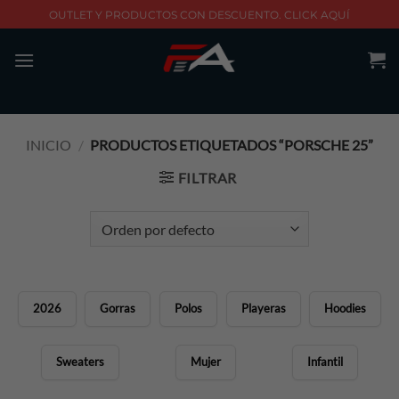
Skip
OUTLET Y PRODUCTOS CON DESCUENTO. CLICK AQUÍ
to
content
INICIO
/
PRODUCTOS ETIQUETADOS “PORSCHE 25”
FILTRAR
2026
Gorras
Polos
Playeras
Hoodies
Sweaters
Mujer
Infantil