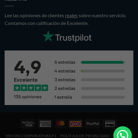
Lee las opiniones de clientes
reales
sobre nuestro servicio.
Contamos con calificación de Excelente.
Visa
American
Pagos
Oxxo
PayPal
Credit
2
Express
Mastercard
Card
VENTAS CORPORATIVAS F1
POLÍTICA DE PRIVACIDAD
COOKIES
2
2