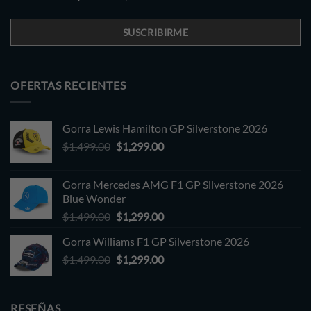
OFERTAS RECIENTES
Gorra Lewis Hamilton GP Silverstone 2026
Original
Current
$
1,499.00
$
1,299.00
price
price
was:
is:
Gorra Mercedes AMG F1 GP Silverstone 2026
$1,499.00.
$1,299.00.
Blue Wonder
Original
Current
$
1,499.00
$
1,299.00
price
price
Gorra Williams F1 GP Silverstone 2026
was:
is:
Original
Current
$
1,499.00
$1,499.00.
$
1,299.00
$1,299.00.
price
price
was:
is:
$1,499.00.
$1,299.00.
RESEÑAS