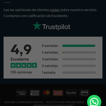
Lee las opiniones de clientes
reales
sobre nuestro servicio.
Contamos con calificación de Excelente.
Visa
American
Pagos
Oxxo
PayPal
Credit
2
Express
Mastercard
Card
VENTAS CORPORATIVAS F1
POLÍTICA DE PRIVACIDAD
COOKIES
2
2
TÉRMINOS Y CONDICIONES