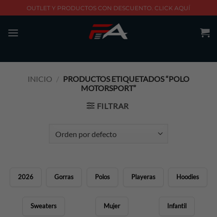
Skip
OUTLET Y PRODUCTOS CON DESCUENTO. CLICK AQUÍ
to
content
INICIO
/
PRODUCTOS ETIQUETADOS “POLO
MOTORSPORT”
FILTRAR
2026
Gorras
Polos
Playeras
Hoodies
Sweaters
Mujer
Infantil