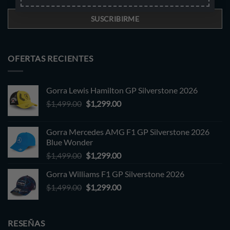
OFERTAS RECIENTES
Gorra Lewis Hamilton GP Silverstone 2026
Original
Current
$
1,499.00
$
1,299.00
price
price
was:
is:
Gorra Mercedes AMG F1 GP Silverstone 2026
$1,499.00.
$1,299.00.
Blue Wonder
Original
Current
$
1,499.00
$
1,299.00
price
price
Gorra Williams F1 GP Silverstone 2026
was:
is:
Original
Current
$
1,499.00
$1,499.00.
$
1,299.00
$1,299.00.
price
price
was:
is:
$1,499.00.
$1,299.00.
RESEÑAS