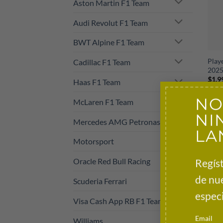
Aston Martin F1 Team
Audi Revolut F1 Team
BWT Alpine F1 Team
+
Play
Cadillac F1 Team
202
$
1,9
Haas F1 Team
NO
McLaren F1 Team
NI
Mercedes AMG Petronas
LA
Motorsport
Regíst
Oracle Red Bull Racing
de nu
Scuderia Ferrari
especi
Visa Cash App RB F1 Team
Email
+
Williams