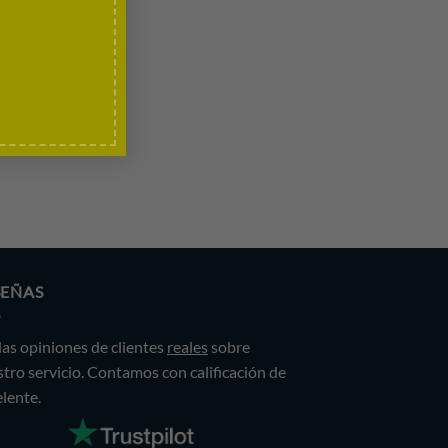
SEÑAS
las opiniones de clientes
reales
sobre
tro servicio. Contamos con calificación de
lente.