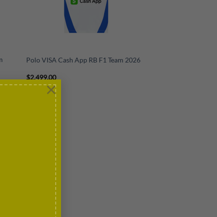
+
m
Polo VISA Cash App RB F1 Team 2026
$
2,499.00
×