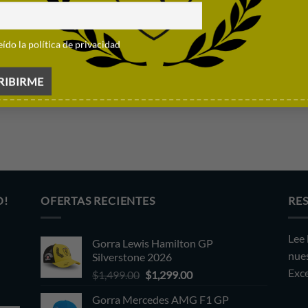
 VISA Cash App RB F1 Team GP
i 2026
eído la política de privacidad
99.00
O!
OFERTAS RECIENTES
RE
Lee 
Gorra Lewis Hamilton GP
nues
Silverstone 2026
Exce
Original
Current
$
1,499.00
$
1,299.00
price
price
Gorra Mercedes AMG F1 GP
was:
is: