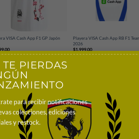
+
era VISA Cash App F1 GP Japón
Playera VISA Cash App RB F1 Tea
5
2026
99.00
$
1,999.00
 TE PIERDAS
NGÚN
NZAMIENTO
rate para recibir notificaciones
evas colecciones, ediciones
ales y restock.