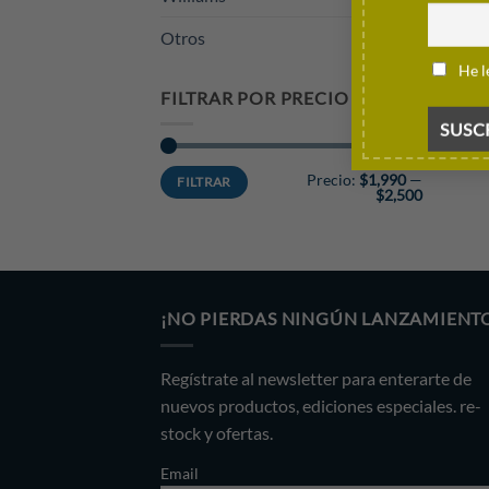
Polo
Otros
Miam
He l
$
2,2
FILTRAR POR PRECIO
Precio
Precio
Precio:
$1,990
—
FILTRAR
mínimo
máximo
$2,500
¡NO PIERDAS NINGÚN LANZAMIENT
Regístrate al newsletter para enterarte de
nuevos productos, ediciones especiales. re-
stock y ofertas.
Email