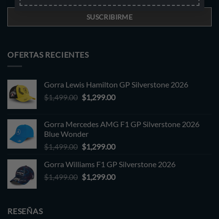
OFERTAS RECIENTES
Gorra Lewis Hamilton GP Silverstone 2026
Original
Current
$
1,499.00
$
1,299.00
price
price
was:
is:
Gorra Mercedes AMG F1 GP Silverstone 2026
$1,499.00.
$1,299.00.
Blue Wonder
Original
Current
$
1,499.00
$
1,299.00
price
price
Gorra Williams F1 GP Silverstone 2026
was:
is:
Original
Current
$
1,499.00
$1,499.00.
$
1,299.00
$1,299.00.
price
price
was:
is:
$1,499.00.
$1,299.00.
RESEÑAS