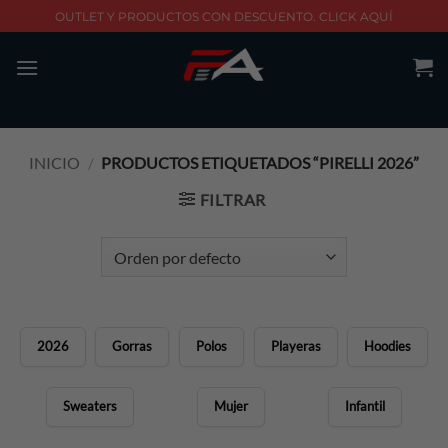
Skip
OUTLET Y PRODUCTOS CON DESCUENTO. CLICK AQUÍ
to
content
INICIO
/
PRODUCTOS ETIQUETADOS “PIRELLI 2026”
FILTRAR
2026
Gorras
Polos
Playeras
Hoodies
Sweaters
Mujer
Infantil