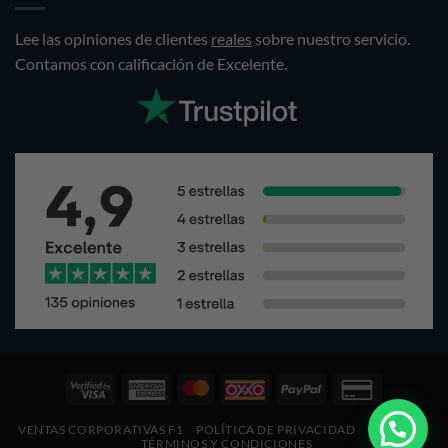
Lee las opiniones de clientes
reales
sobre nuestro servicio.
Contamos con calificación de Excelente.
Visa
American
Pagos
Oxxo
PayPal
Credit
2
Express
Mastercard
Card
VENTAS CORPORATIVAS F1
POLÍTICA DE PRIVACIDAD
COOKIES
2
2
TÉRMINOS Y CONDICIONES