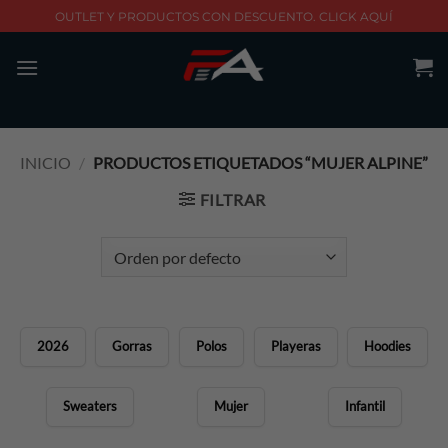
Skip
OUTLET Y PRODUCTOS CON DESCUENTO. CLICK AQUÍ
to
content
INICIO
/
PRODUCTOS ETIQUETADOS “MUJER ALPINE”
FILTRAR
2026
Gorras
Polos
Playeras
Hoodies
Sweaters
Mujer
Infantil