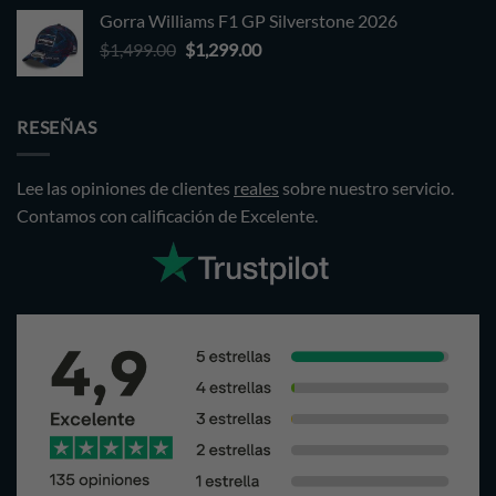
price
price
Gorra Williams F1 GP Silverstone 2026
was:
is:
Original
Current
$
1,499.00
$1,499.00.
$
1,299.00
$1,299.00.
price
price
was:
is:
$1,499.00.
$1,299.00.
RESEÑAS
Lee las opiniones de clientes
reales
sobre nuestro servicio.
Contamos con calificación de Excelente.