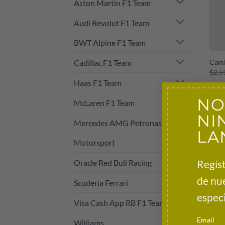
Aston Martin F1 Team
Audi Revolut F1 Team
BWT Alpine F1 Team
+
Cadillac F1 Team
Cami
$
2,5
Haas F1 Team
NO
McLaren F1 Team
NI
Mercedes AMG Petronas
LA
Motorsport
Regíst
Oracle Red Bull Racing
de nu
Scuderia Ferrari
especi
Visa Cash App RB F1 Team
Email
Williams