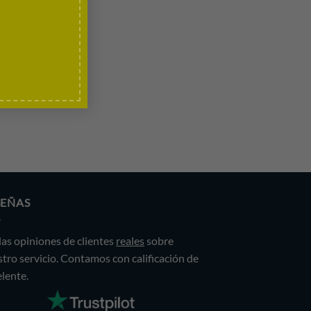
SEÑAS
las opiniones de clientes
reales
sobre
tro servicio. Contamos con calificación de
lente.