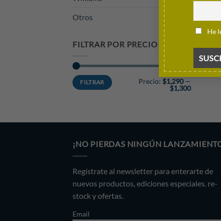
Otros
He l
FILTRAR POR PRECIO
Precio
Precio
Precio:
$1,290
—
FILTRAR
mínimo
máximo
$1,300
¡NO PIERDAS NINGÚN LANZAMIENT
Regístrate al newsletter para enterarte de
nuevos productos, ediciones especiales. re-
stock y ofertas.
Email