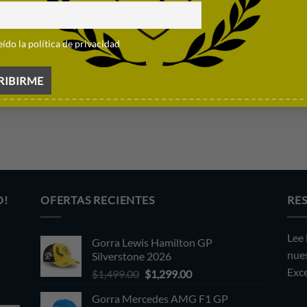
eído la política de privacidad
O!
OFERTAS RECIENTES
RE
Lee 
Gorra Lewis Hamilton GP
nues
Silverstone 2026
Exce
Original
Current
$
1,499.00
$
1,299.00
price
price
Gorra Mercedes AMG F1 GP
was:
is: