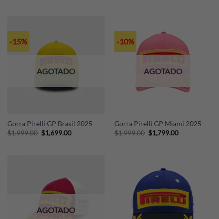
-15%
-10%
AGOTADO
AGOTADO
Gorra Pirelli GP Brasil 2025
Gorra Pirelli GP Miami 2025
Original
Current
Original
Current
$
1,999.00
$
1,699.00
$
1,999.00
$
1,799.00
price
price
price
price
was:
is:
was:
is:
$1,999.00.
$1,699.00.
$1,999.00.
$1,799.00.
AGOTADO