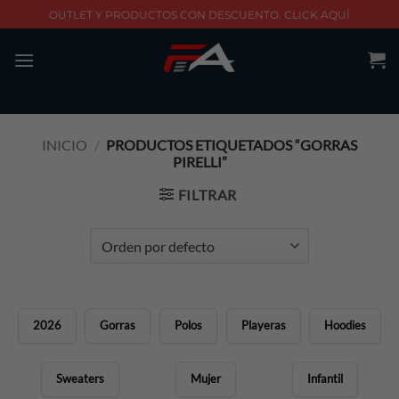
Skip
OUTLET Y PRODUCTOS CON DESCUENTO. CLICK AQUÍ
to
content
INICIO
/
PRODUCTOS ETIQUETADOS “GORRAS
PIRELLI”
FILTRAR
2026
Gorras
Polos
Playeras
Hoodies
Sweaters
Mujer
Infantil