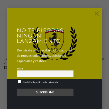
×
NO TE PIERDAS
NINGÚN
LANZAMIENTO
Regístrate para recibir notificaciones
de nuevas colecciones, ediciones
Gorra Pirelli Podio GP Miami
Gorra Pirelli Podio GP Mónaco
especiales y restock.
2026
2026
$
1,999.00
$
1,999.00
Email
He leído la política de privacidad