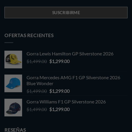
OFERTAS RECIENTES
Gorra Lewis Hamilton GP Silverstone 2026
Original
Current
$
1,499.00
$
1,299.00
price
price
was:
is:
Gorra Mercedes AMG F1 GP Silverstone 2026
$1,499.00.
$1,299.00.
Blue Wonder
Original
Current
$
1,499.00
$
1,299.00
price
price
Gorra Williams F1 GP Silverstone 2026
was:
is:
Original
Current
$
1,499.00
$1,499.00.
$
1,299.00
$1,299.00.
price
price
was:
is:
$1,499.00.
$1,299.00.
RESEÑAS