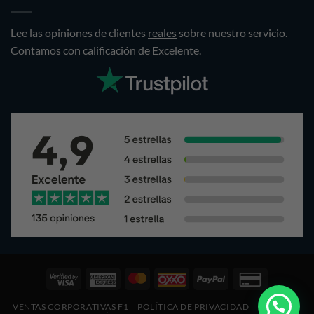
Lee las opiniones de clientes
reales
sobre nuestro servicio.
Contamos con calificación de Excelente.
Visa
American
Pagos
Oxxo
PayPal
Credit
2
Express
Mastercard
Card
VENTAS CORPORATIVAS F1
POLÍTICA DE PRIVACIDAD
COOKIES
2
2