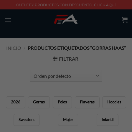
Skip
OUTLET Y PRODUCTOS CON DESCUENTO. CLICK AQUÍ
to
content
INICIO
/
PRODUCTOS ETIQUETADOS “GORRAS HAAS”
FILTRAR
2026
Gorras
Polos
Playeras
Hoodies
Sweaters
Mujer
Infantil