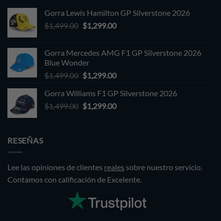
Gorra Lewis Hamilton GP Silverstone 2026
Original
Current
$
1,499.00
$
1,299.00
price
price
was:
is:
Gorra Mercedes AMG F1 GP Silverstone 2026
$1,499.00.
$1,299.00.
Blue Wonder
Original
Current
$
1,499.00
$
1,299.00
price
price
Gorra Williams F1 GP Silverstone 2026
was:
is:
Original
Current
$
1,499.00
$1,499.00.
$
1,299.00
$1,299.00.
price
price
was:
is:
$1,499.00.
$1,299.00.
RESEÑAS
Lee las opiniones de clientes
reales
sobre nuestro servicio.
Contamos con calificación de Excelente.