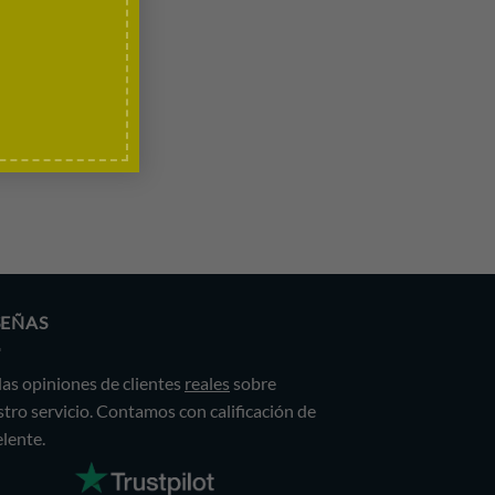
SEÑAS
las opiniones de clientes
reales
sobre
tro servicio. Contamos con calificación de
lente.