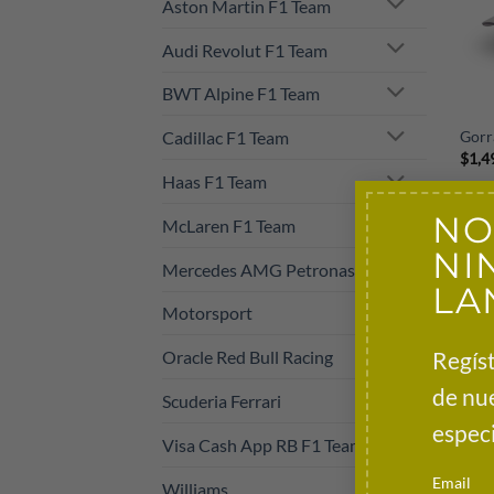
Aston Martin F1 Team
Audi Revolut F1 Team
BWT Alpine F1 Team
+
Cadillac F1 Team
Gorr
$
1,4
Haas F1 Team
NO
McLaren F1 Team
NI
Mercedes AMG Petronas
LA
Motorsport
Regíst
Oracle Red Bull Racing
de nu
Scuderia Ferrari
especi
Visa Cash App RB F1 Team
+
Email
Williams