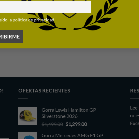
a Nico Hulkenberg 2026 Negra
99.00
eído la política de privacidad
O!
OFERTAS RECIENTES
RE
Lee 
Gorra Lewis Hamilton GP
nues
Silverstone 2026
Exce
Original
Current
$
1,499.00
$
1,299.00
price
price
Gorra Mercedes AMG F1 GP
was:
is: