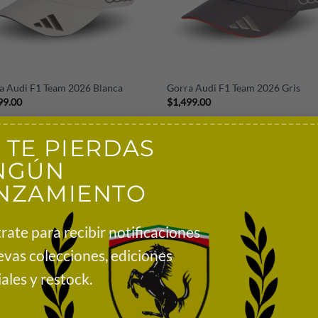
+
a Audi F1 Team 2026 Blanca
Gorra Audi F1 Team 2026 Gris
99.00
$
1,499.00
 TE PIERDAS
NGÚN
NZAMIENTO
rate para recibir notificaciones
evas colecciones, ediciones
ales y restock.