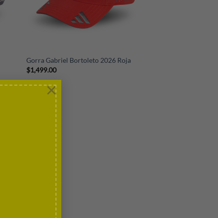
+
Gorra Gabriel Bortoleto 2026 Roja
$
1,499.00
×