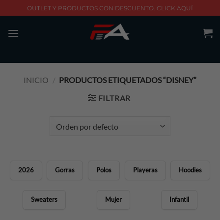
Skip
OUTLET Y PRODUCTOS CON DESCUENTO. CLICK AQUÍ
to
content
INICIO
/
PRODUCTOS ETIQUETADOS “DISNEY”
FILTRAR
2026
Gorras
Polos
Playeras
Hoodies
Sweaters
Mujer
Infantil