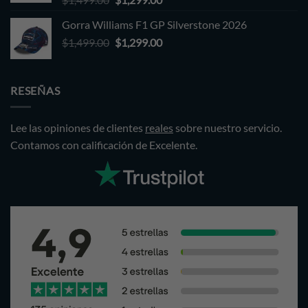
price
price
Gorra Williams F1 GP Silverstone 2026
was:
is:
Original
Current
$
1,499.00
$1,499.00.
$
1,299.00
$1,299.00.
price
price
was:
is:
$1,499.00.
$1,299.00.
RESEÑAS
Lee las opiniones de clientes
reales
sobre nuestro servicio.
Contamos con calificación de Excelente.